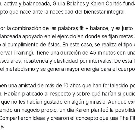
na, activa y balanceada, Giulia Bolaños y Karen Cortés fun
pto que nace ante la necesidad del bienestar integral.
or la combinación de las palabras
fit + balance
, y es just
alanceada apoyado en el ejercicio en donde se fijan metas 
al cumplimiento de éstas. En este caso, se realiza el tipo 
nterval Training). Tiene una duración de 45 minutos con u
asculares, resistencia y elasticidad por intervalos. De est
 el metabolismo y se genera mayor energía para el cuerpo
enen una amistad de más de 10 años que han fortalecido p
 Habían platicado al respecto y sobre qué harían si pudi
que no les habían gustado en algún gimnasio. Aunque exis
nido un negocio propio, un día Karen planteó la posibilid
Compartieron ideas y crearon el concepto que usa The Fit
y.