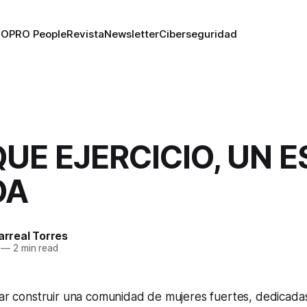
RO
PRO People
Revista
Newsletter
Ciberseguridad
UE EJERCICIO, UN E
DA
larreal Torres
—
2 min read
rar construir una comunidad de mujeres fuertes, dedicada