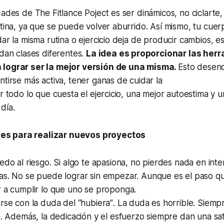
dades de The Fitlance Poject es ser dinámicos, no ciclarte
utina, ya que se puede volver aburrido. Así mismo, tu cuer
dar la misma rutina o ejercicio deja de producir cambios, e
 dan clases diferentes.
La idea es proporcionar las her
 lograr ser la mejor versión de una misma.
Esto desen
ntirse más activa, tener ganas de cuidar la
er todo lo que cuesta el ejercicio, una mejor autoestima y 
día.
s para realizar nuevos proyectos
edo al riesgo
. Si algo te apasiona, no pierdes nada en inten
as.
No se puede lograr sin empezar. Aunque es el paso q
r a cumplir lo que uno se proponga.
rse con la duda del “hubiera”
. La duda es horrible. Siemp
o. Además, la dedicación y el esfuerzo siempre dan una sat