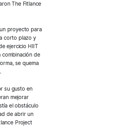
daron The Fitlance
o un proyecto para
a corto plazo y
de ejercicio HIIT
na combinación de
a forma, se quema
.
or su gusto en
eran mejorar
tía el obstáculo
ad de abrir un
lance Project