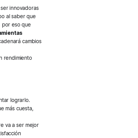
, ser innovadoras
po al saber que
s por eso que
ramientas
cadenará cambios
un rendimiento
tar lograrlo.
ue más cuesta,
re va a ser mejor
isfacción