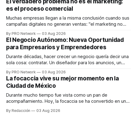
El verdadero problema no es el marketing:
en tiempo real para ayudar a las personas a tomar mejores
es el proceso comercial
decisiones sobre su salud metabólica. Su propuesta busca
responder
Muchas empresas llegan a la misma conclusión cuando sus
campañas digitales no generan ventas: "el marketing no
funciona". Sin embargo, para Marcelo Gutiérrez, CEO de
By PRO Network
03 Aug 2026
INTERIUS, el problema suele estar en otro lugar. Durante
El Negocio Autónomo: Nueva Oportunidad
una entrevista para el podcast SER PRO, el especialista en
para Empresarios y Emprendedores
marketing digital explicó que
Durante décadas, hacer crecer un negocio quería decir una
sola cosa: contratar. Un diseñador para los anuncios, un
especialista en marketing para las campañas, un copywriter
By PRO Network
03 Aug 2026
para los textos, alguien que supiera de publicidad digital
La focaccia vive su mejor momento en la
para encontrar prospectos, un vendedor para atender
Ciudad de México
llamadas y mensajes, y —con suerte— una persona
Durante mucho tiempo fue vista como un pan de
acompañamiento. Hoy, la focaccia se ha convertido en uno
de los platillos favoritos de quienes buscan cocina
By Redacción
03 Aug 2026
artesanal, ingredientes de calidad y experiencias que
invitan a compartir alrededor de la mesa. Durante mucho
tiempo, hablar de cocina italiana era siempre de