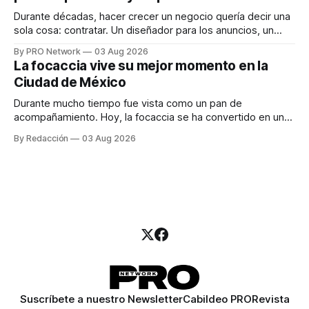
Durante décadas, hacer crecer un negocio quería decir una
sola cosa: contratar. Un diseñador para los anuncios, un
especialista en marketing para las campañas, un copywriter
By PRO Network
03 Aug 2026
para los textos, alguien que supiera de publicidad digital
La focaccia vive su mejor momento en la
para encontrar prospectos, un vendedor para atender
Ciudad de México
llamadas y mensajes, y —con suerte— una persona
Durante mucho tiempo fue vista como un pan de
acompañamiento. Hoy, la focaccia se ha convertido en uno
de los platillos favoritos de quienes buscan cocina
By Redacción
03 Aug 2026
artesanal, ingredientes de calidad y experiencias que
invitan a compartir alrededor de la mesa. Durante mucho
tiempo, hablar de cocina italiana era siempre de
Suscríbete a nuestro Newsletter
Cabildeo PRO
Revista