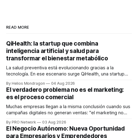
READ MORE
QiHealth: la startup que combina
inteligencia artificial y salud para
transformar el bienestar metabólico
La salud preventiva está evolucionando gracias a la
tecnología. En ese escenario surge QiHealth, una startup
que desarrolla un ecosistema digital capaz de integrar
By Helios Mondragon
04 Aug 2026
dispositivos inteligentes, inteligencia artificial y monitoreo
El verdadero problema no es el marketing:
en tiempo real para ayudar a las personas a tomar mejores
es el proceso comercial
decisiones sobre su salud metabólica. Su propuesta busca
responder
Muchas empresas llegan a la misma conclusión cuando sus
campañas digitales no generan ventas: "el marketing no
funciona". Sin embargo, para Marcelo Gutiérrez, CEO de
By PRO Network
03 Aug 2026
INTERIUS, el problema suele estar en otro lugar. Durante
El Negocio Autónomo: Nueva Oportunidad
una entrevista para el podcast SER PRO, el especialista en
para Empresarios y Emprendedores
marketing digital explicó que