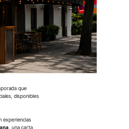
emporada que
iales, disponibles
en experiencias
iana
, una carta