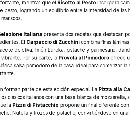
fortante, mientras que el
Risotto al Pesto
incorpora cam
 pesto, logrando un equilibrio entre la intensidad de las h
 mariscos.
Selezione Italiana
presenta dos recetas que destacan po
edientes. El
Carpaccio di Zucchini
combina finas láminas
 aceite de oliva, limón Eureka, pistache y parmesano, da
 y vibrante. Por su parte, la
Provola al Pomodoro
ofrece u
clásica salsa pomodoro de la casa, ideal para comenzar la
rtante.
n forman parte de esta edición especial. La
Pizza alla C
los clásicos italianos con una base blanca de mozzarella, 
que la
Pizza di Pistacchio
propone un final diferente con
che, Nutella y trozos de pistache, convirtiéndose en una 