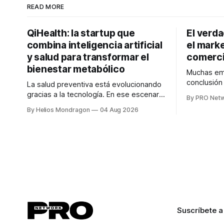
READ MORE
QiHealth: la startup que
El verd
combina inteligencia artificial
el marke
y salud para transformar el
comerci
bienestar metabólico
Muchas emp
conclusió
La salud preventiva está evolucionando
digitales n
gracias a la tecnología. En ese escenario
By PRO Net
marketing 
surge QiHealth, una startup que
By Helios Mondragon
04 Aug 2026
para Marce
desarrolla un ecosistema digital capaz
INTERIUS, 
de integrar dispositivos inteligentes,
otro lugar. Durante una entrevista para el
inteligencia artificial y monitoreo en
podcast SE
tiempo real para ayudar a las personas a
marketing d
tomar mejores decisiones sobre su
salud metabólica. Su propuesta busca
responder
Suscríbete a