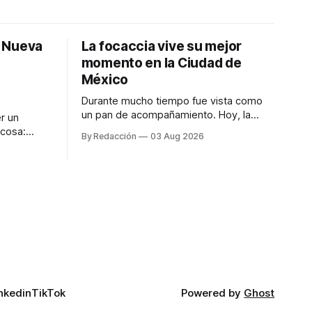
: Nueva
La focaccia vive su mejor
momento en la Ciudad de
México
Durante mucho tiempo fue vista como
un pan de acompañamiento. Hoy, la
r un
focaccia se ha convertido en uno de los
 cosa:
By Redacción
03 Aug 2026
platillos favoritos de quienes buscan
os
cocina artesanal, ingredientes de calidad
marketing
y experiencias que invitan a compartir
iter para
alrededor de la mesa. Durante mucho
a de
tiempo, hablar de cocina italiana era
ar
siempre de
a atender
n suerte—
nkedin
TikTok
Powered by
Ghost