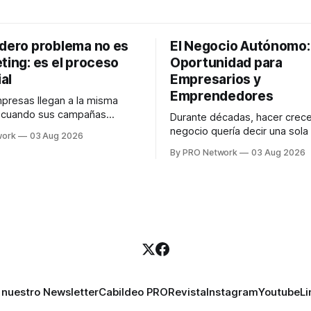
adero problema no es
El Negocio Autónomo
ting: es el proceso
Oportunidad para
al
Empresarios y
Emprendedores
resas llegan a la misma
n cuando sus campañas
Durante décadas, hacer crece
o generan ventas: "el
negocio quería decir una sola
work
03 Aug 2026
no funciona". Sin embargo,
contratar. Un diseñador para l
By PRO Network
03 Aug 2026
lo Gutiérrez, CEO de
anuncios, un especialista en 
el problema suele estar en
para las campañas, un copywr
los textos, alguien que supier
R PRO, el especialista en
publicidad digital para encontr
igital explicó que
prospectos, un vendedor par
llamadas y mensajes, y —co
una persona
 nuestro Newsletter
Cabildeo PRO
Revista
Instagram
Youtube
Li