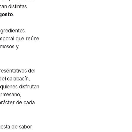
an distintas
gosto
.
ngredientes
emporal que reúne
emosos y
resentativos del
el calabacín,
 quienes disfrutan
armesano,
arácter de cada
esta de sabor