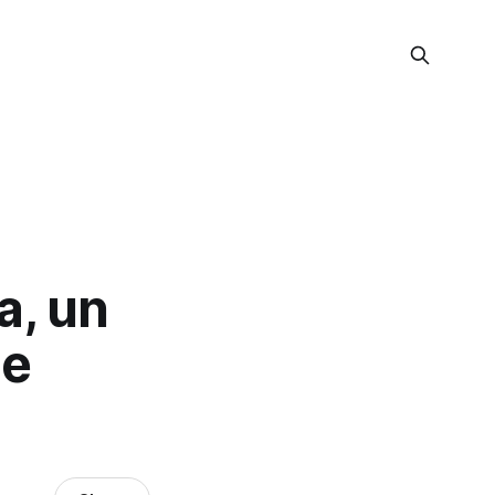
a, un
de