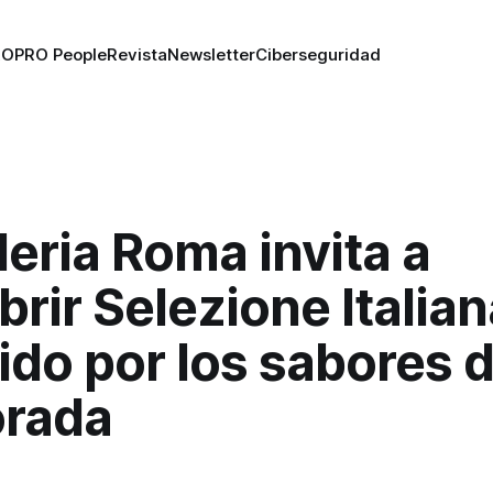
RO
PRO People
Revista
Newsletter
Ciberseguridad
eria Roma invita a
rir Selezione Italian
ido por los sabores 
rada
n