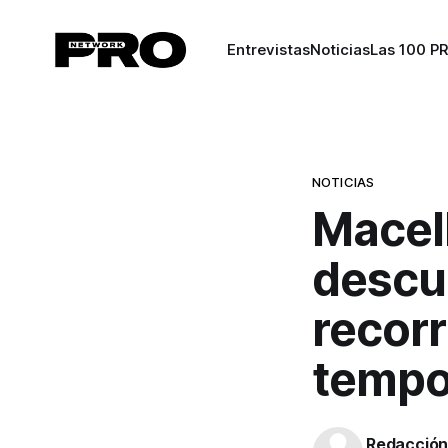
Entrevistas
Noticias
Las 100 P
NOTICIAS
Macell
descub
recorr
tempo
Redacció