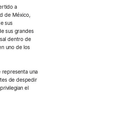
rtido a
dad de México,
de sus
de sus grandes
sal dentro de
en uno de los
e representa una
ntes de despedir
rivilegian el