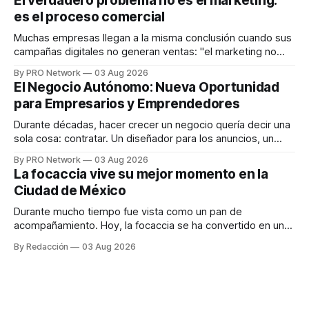
El verdadero problema no es el marketing:
en tiempo real para ayudar a las personas a tomar mejores
es el proceso comercial
decisiones sobre su salud metabólica. Su propuesta busca
responder
Muchas empresas llegan a la misma conclusión cuando sus
campañas digitales no generan ventas: "el marketing no
funciona". Sin embargo, para Marcelo Gutiérrez, CEO de
By PRO Network
03 Aug 2026
INTERIUS, el problema suele estar en otro lugar. Durante
El Negocio Autónomo: Nueva Oportunidad
una entrevista para el podcast SER PRO, el especialista en
para Empresarios y Emprendedores
marketing digital explicó que
Durante décadas, hacer crecer un negocio quería decir una
sola cosa: contratar. Un diseñador para los anuncios, un
especialista en marketing para las campañas, un copywriter
By PRO Network
03 Aug 2026
para los textos, alguien que supiera de publicidad digital
La focaccia vive su mejor momento en la
para encontrar prospectos, un vendedor para atender
Ciudad de México
llamadas y mensajes, y —con suerte— una persona
Durante mucho tiempo fue vista como un pan de
acompañamiento. Hoy, la focaccia se ha convertido en uno
de los platillos favoritos de quienes buscan cocina
By Redacción
03 Aug 2026
artesanal, ingredientes de calidad y experiencias que
invitan a compartir alrededor de la mesa. Durante mucho
tiempo, hablar de cocina italiana era siempre de