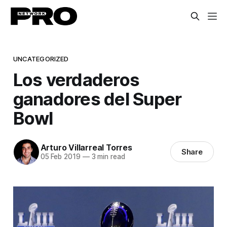
UNCATEGORIZED
Los verdaderos
ganadores del Super
Bowl
Arturo Villarreal Torres
Share
05 Feb 2019
—
3 min read