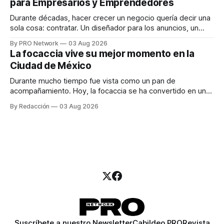
para Empresarios y Emprendedores
marketing digital explicó que
Durante décadas, hacer crecer un negocio quería decir una
sola cosa: contratar. Un diseñador para los anuncios, un
especialista en marketing para las campañas, un copywriter
By PRO Network
03 Aug 2026
para los textos, alguien que supiera de publicidad digital
La focaccia vive su mejor momento en la
para encontrar prospectos, un vendedor para atender
Ciudad de México
llamadas y mensajes, y —con suerte— una persona
Durante mucho tiempo fue vista como un pan de
acompañamiento. Hoy, la focaccia se ha convertido en uno
de los platillos favoritos de quienes buscan cocina
By Redacción
03 Aug 2026
artesanal, ingredientes de calidad y experiencias que
invitan a compartir alrededor de la mesa. Durante mucho
tiempo, hablar de cocina italiana era siempre de
Suscríbete a nuestro Newsletter
Cabildeo PRO
Revista