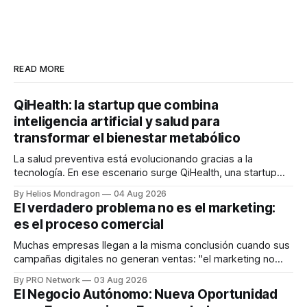
READ MORE
QiHealth: la startup que combina
inteligencia artificial y salud para
transformar el bienestar metabólico
La salud preventiva está evolucionando gracias a la
tecnología. En ese escenario surge QiHealth, una startup
que desarrolla un ecosistema digital capaz de integrar
By Helios Mondragon
04 Aug 2026
dispositivos inteligentes, inteligencia artificial y monitoreo
El verdadero problema no es el marketing:
en tiempo real para ayudar a las personas a tomar mejores
es el proceso comercial
decisiones sobre su salud metabólica. Su propuesta busca
responder
Muchas empresas llegan a la misma conclusión cuando sus
campañas digitales no generan ventas: "el marketing no
funciona". Sin embargo, para Marcelo Gutiérrez, CEO de
By PRO Network
03 Aug 2026
INTERIUS, el problema suele estar en otro lugar. Durante
El Negocio Autónomo: Nueva Oportunidad
una entrevista para el podcast SER PRO, el especialista en