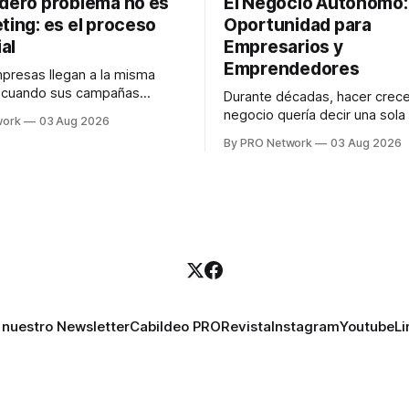
adero problema no es
El Negocio Autónomo
ting: es el proceso
Oportunidad para
al
Empresarios y
Emprendedores
resas llegan a la misma
n cuando sus campañas
Durante décadas, hacer crece
o generan ventas: "el
negocio quería decir una sola
work
03 Aug 2026
no funciona". Sin embargo,
contratar. Un diseñador para l
By PRO Network
03 Aug 2026
lo Gutiérrez, CEO de
anuncios, un especialista en 
el problema suele estar en
para las campañas, un copywr
los textos, alguien que supier
R PRO, el especialista en
publicidad digital para encontr
igital explicó que
prospectos, un vendedor par
llamadas y mensajes, y —co
una persona
 nuestro Newsletter
Cabildeo PRO
Revista
Instagram
Youtube
Li