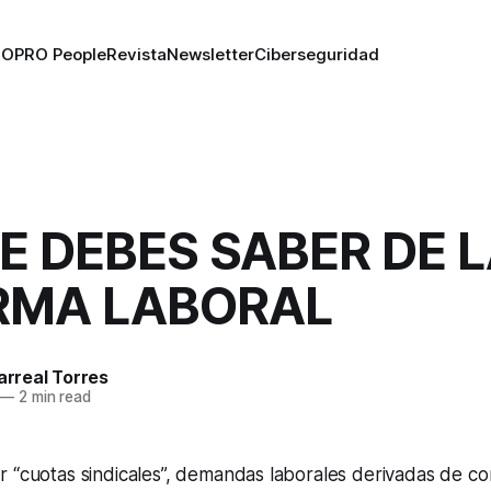
RO
PRO People
Revista
Newsletter
Ciberseguridad
E DEBES SABER DE 
RMA LABORAL
larreal Torres
—
2 min read
 “cuotas sindicales”, demandas laborales derivadas de con