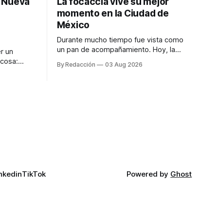
: Nueva
La focaccia vive su mejor
momento en la Ciudad de
México
Durante mucho tiempo fue vista como
un pan de acompañamiento. Hoy, la
r un
focaccia se ha convertido en uno de los
 cosa:
By Redacción
03 Aug 2026
platillos favoritos de quienes buscan
os
cocina artesanal, ingredientes de calidad
marketing
y experiencias que invitan a compartir
iter para
alrededor de la mesa. Durante mucho
a de
tiempo, hablar de cocina italiana era
ar
siempre de
a atender
n suerte—
nkedin
TikTok
Powered by
Ghost