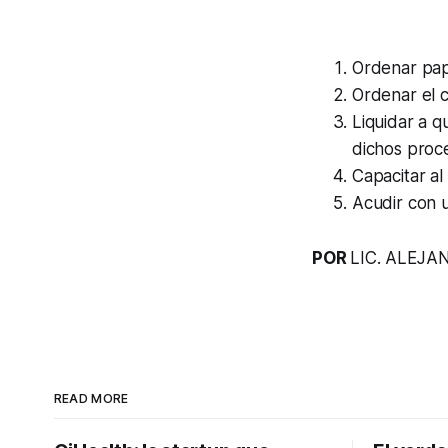
Ordenar pap
Ordenar el c
Liquidar a qu
dichos proc
Capacitar a
Acudir con u
POR
LIC. ALEJ
READ MORE