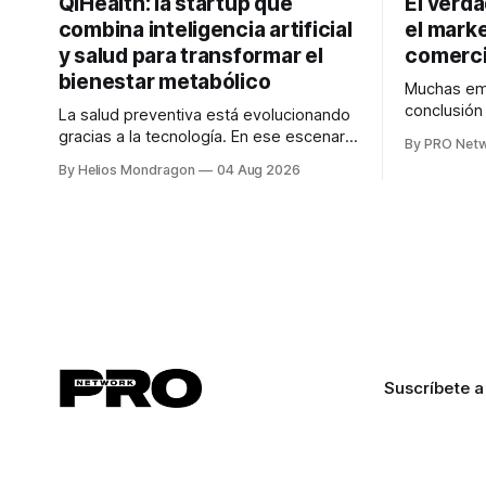
QiHealth: la startup que
El verd
combina inteligencia artificial
el marke
y salud para transformar el
comerci
bienestar metabólico
Muchas emp
conclusió
La salud preventiva está evolucionando
digitales n
gracias a la tecnología. En ese escenario
By PRO Net
marketing 
surge QiHealth, una startup que
By Helios Mondragon
04 Aug 2026
para Marce
desarrolla un ecosistema digital capaz
INTERIUS, 
de integrar dispositivos inteligentes,
otro lugar. Durante una entrevista para el
inteligencia artificial y monitoreo en
podcast SE
tiempo real para ayudar a las personas a
marketing d
tomar mejores decisiones sobre su
salud metabólica. Su propuesta busca
responder
Suscríbete a