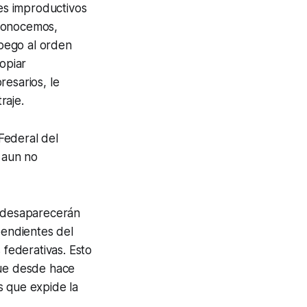
es improductivos
 conocemos,
apego al orden
opiar
resarios, le
raje.
Federal del
 aun no
e desaparecerán
pendientes del
 federativas. Esto
 que desde hace
s que expide la