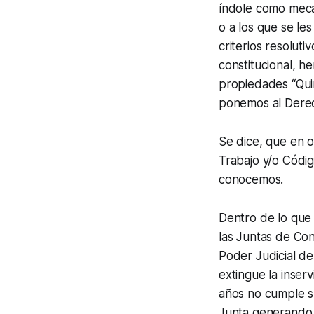
índole como meca
o a los que se l
criterios resolut
constitucional, h
propiedades “Quin
ponemos al Derech
Se dice, que en 
Trabajo y/o Códi
conocemos.
Dentro de lo que 
las Juntas de Con
Poder Judicial de
extingue la inserv
años no cumple su
Junta generando 