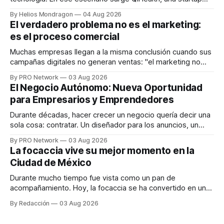
que desarrolla un ecosistema digital capaz de integrar
By Helios Mondragon
04 Aug 2026
dispositivos inteligentes, inteligencia artificial y monitoreo
El verdadero problema no es el marketing:
en tiempo real para ayudar a las personas a tomar mejores
es el proceso comercial
decisiones sobre su salud metabólica. Su propuesta busca
responder
Muchas empresas llegan a la misma conclusión cuando sus
campañas digitales no generan ventas: "el marketing no
funciona". Sin embargo, para Marcelo Gutiérrez, CEO de
By PRO Network
03 Aug 2026
INTERIUS, el problema suele estar en otro lugar. Durante
El Negocio Autónomo: Nueva Oportunidad
una entrevista para el podcast SER PRO, el especialista en
para Empresarios y Emprendedores
marketing digital explicó que
Durante décadas, hacer crecer un negocio quería decir una
sola cosa: contratar. Un diseñador para los anuncios, un
especialista en marketing para las campañas, un copywriter
By PRO Network
03 Aug 2026
para los textos, alguien que supiera de publicidad digital
La focaccia vive su mejor momento en la
para encontrar prospectos, un vendedor para atender
Ciudad de México
llamadas y mensajes, y —con suerte— una persona
Durante mucho tiempo fue vista como un pan de
acompañamiento. Hoy, la focaccia se ha convertido en uno
de los platillos favoritos de quienes buscan cocina
By Redacción
03 Aug 2026
artesanal, ingredientes de calidad y experiencias que
invitan a compartir alrededor de la mesa. Durante mucho