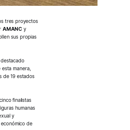
los tres proyectos
or
AMANC
y
ollen sus propias
 destacado
 esta manera,
es de 19 estados
inco finalistas
figuras humanas
exual y
o económico de