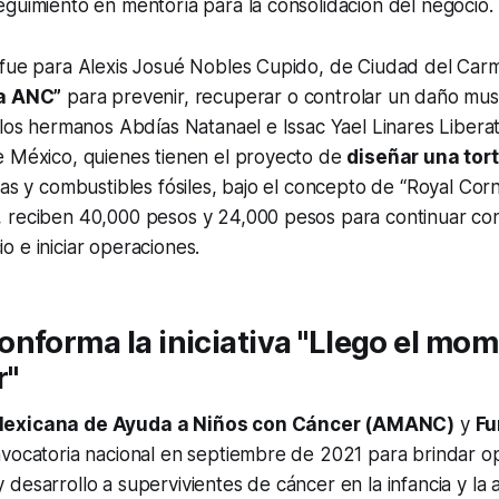
guimiento en mentoría para la consolidación del negocio.
 fue para Alexis Josué Nobles Cupido, de Ciudad del Ca
ia ANC”
para prevenir, recuperar o controlar un daño mus
 los hermanos Abdías Natanael e Issac Yael Linares Libera
e México, quienes tienen el proyecto de
diseñar una tort
gas y combustibles fósiles, bajo el concepto de “Royal Corn
 reciben 40,000 pesos y 24,000 pesos para continuar co
 e iniciar operaciones.
nforma la iniciativa "Llego el mo
r"
Mexicana de Ayuda a Niños con Cáncer (AMANC)
y
Fu
nvocatoria nacional en septiembre de 2021 para brindar 
desarrollo a supervivientes de cáncer en la infancia y la 