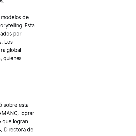
s.
, modelos de
rytelling. Esta
yados por
s. Los
ora global
, quienes
ó sobre esta
y AMANC, lograr
o que logran
, Directora de