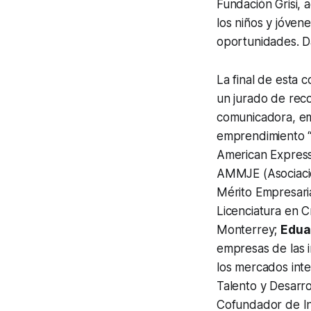
Fundación Grisi, 
los niños y jóve
oportunidades. Da
La final de esta 
un jurado de rec
comunicadora, em
emprendimiento “
American Express
AMMJE (Asociació
Mérito Empresaria
Licenciatura en 
Monterrey;
Edua
empresas de las i
los mercados inte
Talento y Desarr
Cofundador de In