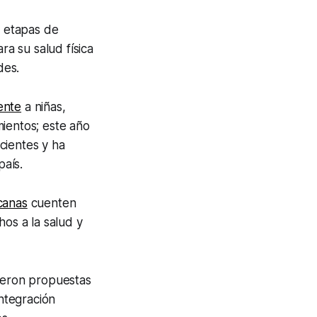
s etapas de
ra su salud física
des.
ente
a niñas,
mientos; este año
cientes y ha
país.
canas
cuenten
hos a la salud y
yeron propuestas
integración