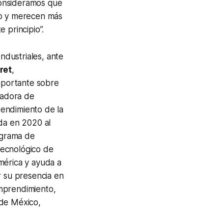
onsideramos que
to y merecen más
 principio”.
Industriales, ante
ret
,
mportante sobre
jadora de
endimiento de la
da en 2020 al
ograma de
Tecnológico de
érica y ayuda a
r su presencia en
Emprendimiento,
 de México,