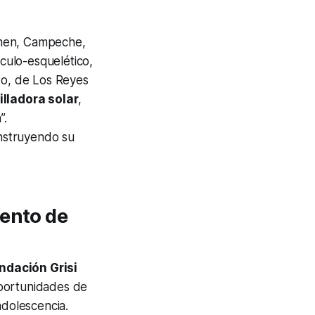
rmen, Campeche,
culo-esquelético,
to, de Los Reyes
illadora solar
,
”.
nstruyendo su
mento de
ndación Grisi
oportunidades de
adolescencia.