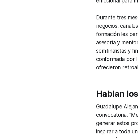
emocional para me
Durante tres mes
negocios, canales
formación les per
asesoría y mentor
semifinalistas y f
conformada por l
ofrecieron retroa
Hablan los
Guadalupe Alejan
convocatoria:
“Me
generar estos pro
inspirar a toda u