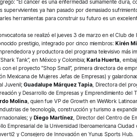
agregó:
“El cáncer es una enfermedad sumamente dura, c
nes supervivientes ya han pasado por demasiado sufrimien
rles herramientas para construir su futuro es un excelente
convocatoria se realizó el jueves 3 de marzo en el Club de 
onocido prestigio, integrado por cinco miembros:
Kirén Mi
prendedora y productora del programa televisivo más i
Shark Tank”, en México y Colombia;
Karla Huerta
, emba
 con el proyecto “Shop Small”, primera directora de empr
n Mexicana de Mujeres Jefas de Empresas) y galardona
l Juvenil;
Guadalupe Márquez Tapia
, Directora del pr
Creación y Desarrollo de Empresas y Emprendimiento del 
rdo Molina
, quien fue VP de Growth en WeWork Latinoam
ndustrias de tecnología, construcción y turismo a expandi
rnacionales; y
Diego Martínez
, Director del Centro de 
ollo Empresarial de la Universidad Iberoamericana Ciudad
verti2 y Consejero de Innovación en Yunus Sports Hub.