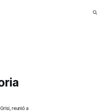
oria
risi, reunió a