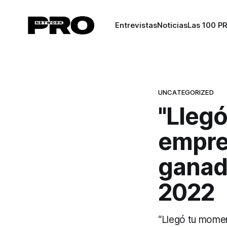
Entrevistas
Noticias
Las 100 P
UNCATEGORIZED
"Lleg
empre
ganad
2022
“Llegó tu momen