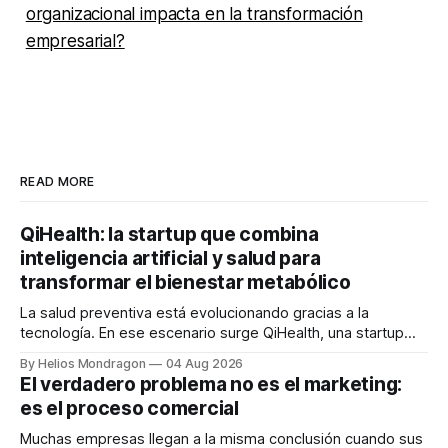
organizacional impacta en la transformación
empresarial?
READ MORE
QiHealth: la startup que combina
inteligencia artificial y salud para
transformar el bienestar metabólico
La salud preventiva está evolucionando gracias a la
tecnología. En ese escenario surge QiHealth, una startup
que desarrolla un ecosistema digital capaz de integrar
By Helios Mondragon
04 Aug 2026
dispositivos inteligentes, inteligencia artificial y monitoreo
El verdadero problema no es el marketing:
en tiempo real para ayudar a las personas a tomar mejores
es el proceso comercial
decisiones sobre su salud metabólica. Su propuesta busca
responder
Muchas empresas llegan a la misma conclusión cuando sus