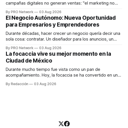
campañas digitales no generan ventas: "el marketing no
funciona". Sin embargo, para Marcelo Gutiérrez, CEO de
By PRO Network
03 Aug 2026
INTERIUS, el problema suele estar en otro lugar. Durante
El Negocio Autónomo: Nueva Oportunidad
una entrevista para el podcast SER PRO, el especialista en
para Empresarios y Emprendedores
marketing digital explicó que
Durante décadas, hacer crecer un negocio quería decir una
sola cosa: contratar. Un diseñador para los anuncios, un
especialista en marketing para las campañas, un copywriter
By PRO Network
03 Aug 2026
para los textos, alguien que supiera de publicidad digital
La focaccia vive su mejor momento en la
para encontrar prospectos, un vendedor para atender
Ciudad de México
llamadas y mensajes, y —con suerte— una persona
Durante mucho tiempo fue vista como un pan de
acompañamiento. Hoy, la focaccia se ha convertido en uno
de los platillos favoritos de quienes buscan cocina
By Redacción
03 Aug 2026
artesanal, ingredientes de calidad y experiencias que
invitan a compartir alrededor de la mesa. Durante mucho
tiempo, hablar de cocina italiana era siempre de