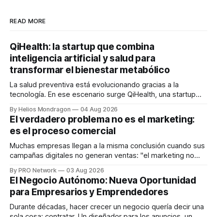
READ MORE
QiHealth: la startup que combina
inteligencia artificial y salud para
transformar el bienestar metabólico
La salud preventiva está evolucionando gracias a la
tecnología. En ese escenario surge QiHealth, una startup
que desarrolla un ecosistema digital capaz de integrar
By Helios Mondragon
04 Aug 2026
dispositivos inteligentes, inteligencia artificial y monitoreo
El verdadero problema no es el marketing:
en tiempo real para ayudar a las personas a tomar mejores
es el proceso comercial
decisiones sobre su salud metabólica. Su propuesta busca
responder
Muchas empresas llegan a la misma conclusión cuando sus
campañas digitales no generan ventas: "el marketing no
funciona". Sin embargo, para Marcelo Gutiérrez, CEO de
By PRO Network
03 Aug 2026
INTERIUS, el problema suele estar en otro lugar. Durante
El Negocio Autónomo: Nueva Oportunidad
una entrevista para el podcast SER PRO, el especialista en
para Empresarios y Emprendedores
marketing digital explicó que
Durante décadas, hacer crecer un negocio quería decir una
sola cosa: contratar. Un diseñador para los anuncios, un