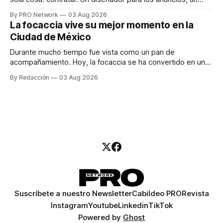
especialista en marketing para las campañas, un copywriter
By PRO Network
03 Aug 2026
para los textos, alguien que supiera de publicidad digital
La focaccia vive su mejor momento en la
para encontrar prospectos, un vendedor para atender
Ciudad de México
llamadas y mensajes, y —con suerte— una persona
Durante mucho tiempo fue vista como un pan de
acompañamiento. Hoy, la focaccia se ha convertido en uno
de los platillos favoritos de quienes buscan cocina
By Redacción
03 Aug 2026
artesanal, ingredientes de calidad y experiencias que
invitan a compartir alrededor de la mesa. Durante mucho
tiempo, hablar de cocina italiana era siempre de
Suscríbete a nuestro Newsletter
Cabildeo PRO
Revista
Instagram
Youtube
Linkedin
TikTok
Powered by
Ghost