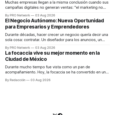
responder
Muchas empresas llegan a la misma conclusión cuando sus
campañas digitales no generan ventas: "el marketing no
funciona". Sin embargo, para Marcelo Gutiérrez, CEO de
By PRO Network
03 Aug 2026
INTERIUS, el problema suele estar en otro lugar. Durante
El Negocio Autónomo: Nueva Oportunidad
una entrevista para el podcast SER PRO, el especialista en
para Empresarios y Emprendedores
marketing digital explicó que
Durante décadas, hacer crecer un negocio quería decir una
sola cosa: contratar. Un diseñador para los anuncios, un
especialista en marketing para las campañas, un copywriter
By PRO Network
03 Aug 2026
para los textos, alguien que supiera de publicidad digital
La focaccia vive su mejor momento en la
para encontrar prospectos, un vendedor para atender
Ciudad de México
llamadas y mensajes, y —con suerte— una persona
Durante mucho tiempo fue vista como un pan de
acompañamiento. Hoy, la focaccia se ha convertido en uno
de los platillos favoritos de quienes buscan cocina
By Redacción
03 Aug 2026
artesanal, ingredientes de calidad y experiencias que
invitan a compartir alrededor de la mesa. Durante mucho
tiempo, hablar de cocina italiana era siempre de