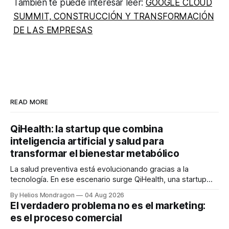
También te puede interesar leer:
GOOGLE CLOUD
SUMMIT, CONSTRUCCIÓN Y TRANSFORMACIÓN
DE LAS EMPRESAS
READ MORE
QiHealth: la startup que combina
inteligencia artificial y salud para
transformar el bienestar metabólico
La salud preventiva está evolucionando gracias a la
tecnología. En ese escenario surge QiHealth, una startup
que desarrolla un ecosistema digital capaz de integrar
By Helios Mondragon
04 Aug 2026
dispositivos inteligentes, inteligencia artificial y monitoreo
El verdadero problema no es el marketing:
en tiempo real para ayudar a las personas a tomar mejores
es el proceso comercial
decisiones sobre su salud metabólica. Su propuesta busca