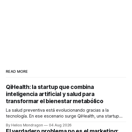
READ MORE
QiHealth: la startup que combina
inteligencia artificial y salud para
transformar el bienestar metabólico
La salud preventiva está evolucionando gracias a la
tecnología. En ese escenario surge QiHealth, una startup
que desarrolla un ecosistema digital capaz de integrar
By Helios Mondragon
04 Aug 2026
dispositivos inteligentes, inteligencia artificial y monitoreo
El verdadero problema no es el marketing: