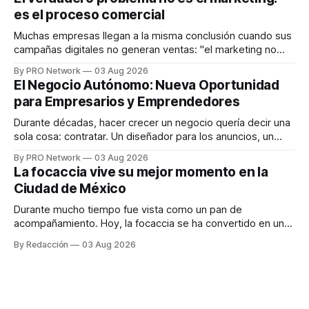
en tiempo real para ayudar a las personas a tomar mejores
es el proceso comercial
decisiones sobre su salud metabólica. Su propuesta busca
responder
Muchas empresas llegan a la misma conclusión cuando sus
campañas digitales no generan ventas: "el marketing no
funciona". Sin embargo, para Marcelo Gutiérrez, CEO de
By PRO Network
03 Aug 2026
INTERIUS, el problema suele estar en otro lugar. Durante
El Negocio Autónomo: Nueva Oportunidad
una entrevista para el podcast SER PRO, el especialista en
para Empresarios y Emprendedores
marketing digital explicó que
Durante décadas, hacer crecer un negocio quería decir una
sola cosa: contratar. Un diseñador para los anuncios, un
especialista en marketing para las campañas, un copywriter
By PRO Network
03 Aug 2026
para los textos, alguien que supiera de publicidad digital
La focaccia vive su mejor momento en la
para encontrar prospectos, un vendedor para atender
Ciudad de México
llamadas y mensajes, y —con suerte— una persona
Durante mucho tiempo fue vista como un pan de
acompañamiento. Hoy, la focaccia se ha convertido en uno
de los platillos favoritos de quienes buscan cocina
By Redacción
03 Aug 2026
artesanal, ingredientes de calidad y experiencias que
invitan a compartir alrededor de la mesa. Durante mucho
tiempo, hablar de cocina italiana era siempre de