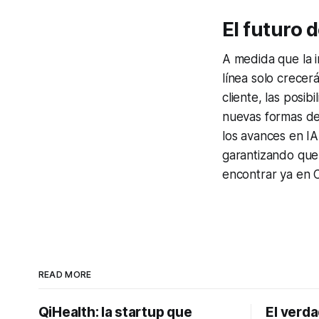
El futuro d
A medida que la in
línea solo crecer
cliente, las posi
nuevas formas de 
los avances en IA
garantizando que
encontrar ya en
READ MORE
QiHealth: la startup que
El verd