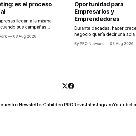
ting: es el proceso
Oportunidad para
al
Empresarios y
Emprendedores
resas llegan a la misma
n cuando sus campañas
Durante décadas, hacer crece
o generan ventas: "el
negocio quería decir una sola
work
03 Aug 2026
no funciona". Sin embargo,
contratar. Un diseñador para l
By PRO Network
03 Aug 2026
lo Gutiérrez, CEO de
anuncios, un especialista en 
el problema suele estar en
para las campañas, un copywr
los textos, alguien que supier
R PRO, el especialista en
publicidad digital para encontr
igital explicó que
prospectos, un vendedor par
llamadas y mensajes, y —co
una persona
 nuestro Newsletter
Cabildeo PRO
Revista
Instagram
Youtube
Li