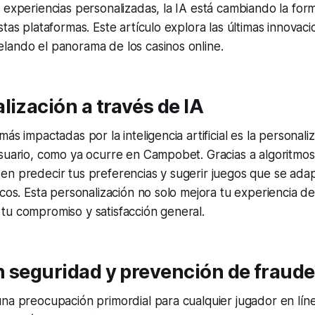
 experiencias personalizadas, la IA está cambiando la for
stas plataformas. Este artículo explora las últimas innovac
lando el panorama de los casinos online.
lización a través de IA
ás impactadas por la inteligencia artificial es la personali
suario, como ya ocurre en Campobet. Gracias a algoritmos
n predecir tus preferencias y sugerir juegos que se adap
icos. Esta personalización no solo mejora tu experiencia de
tu compromiso y satisfacción general.
 seguridad y prevención de fraud
na preocupación primordial para cualquier jugador en líne