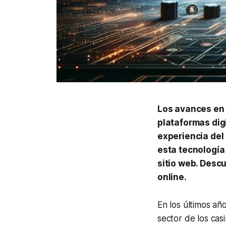
Los avances en i
plataformas dig
experiencia del
esta tecnología
sitio web. Desc
online.
En los últimos años
sector de los cas