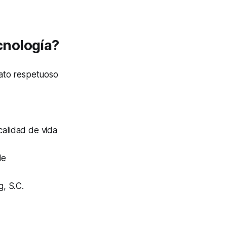
cnología?
rato respetuoso
calidad de vida
le
, S.C.