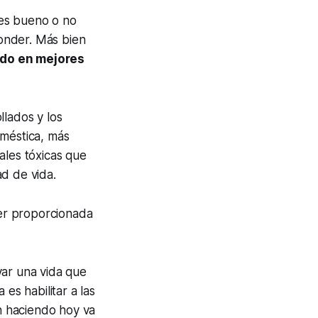
 es bueno o no
onder. Más bien
ido en mejores
llados y los
oméstica, más
ales tóxicas que
d de vida.
er proporcionada
var una vida que
es habilitar a las
án haciendo hoy va