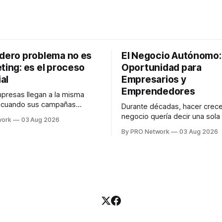
adero problema no es
El Negocio Autónomo
ting: es el proceso
Oportunidad para
al
Empresarios y
Emprendedores
resas llegan a la misma
n cuando sus campañas
Durante décadas, hacer crece
o generan ventas: "el
negocio quería decir una sola
work
03 Aug 2026
no funciona". Sin embargo,
contratar. Un diseñador para l
By PRO Network
03 Aug 2026
lo Gutiérrez, CEO de
anuncios, un especialista en 
el problema suele estar en
para las campañas, un copywr
los textos, alguien que supier
R PRO, el especialista en
publicidad digital para encontr
igital explicó que
prospectos, un vendedor par
llamadas y mensajes, y —co
una persona