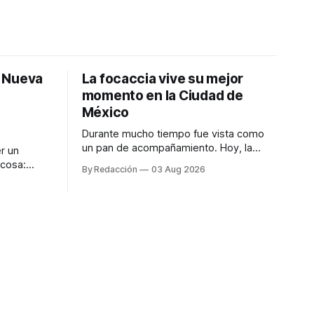
: Nueva
La focaccia vive su mejor
momento en la Ciudad de
México
Durante mucho tiempo fue vista como
un pan de acompañamiento. Hoy, la
r un
focaccia se ha convertido en uno de los
 cosa:
By Redacción
03 Aug 2026
platillos favoritos de quienes buscan
os
cocina artesanal, ingredientes de calidad
marketing
y experiencias que invitan a compartir
iter para
alrededor de la mesa. Durante mucho
a de
tiempo, hablar de cocina italiana era
ar
siempre de
a atender
n suerte—