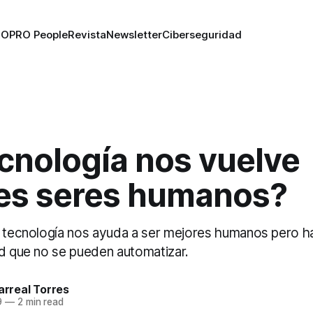
RO
PRO People
Revista
Newsletter
Ciberseguridad
cnología nos vuelve
es seres humanos?
a tecnología nos ayuda a ser mejores humanos pero h
ad que no se pueden automatizar.
larreal Torres
9
—
2 min read