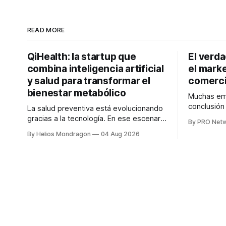
READ MORE
QiHealth: la startup que
El verd
combina inteligencia artificial
el marke
y salud para transformar el
comerci
bienestar metabólico
Muchas emp
conclusió
La salud preventiva está evolucionando
digitales n
gracias a la tecnología. En ese escenario
By PRO Net
marketing 
surge QiHealth, una startup que
By Helios Mondragon
04 Aug 2026
para Marce
desarrolla un ecosistema digital capaz
INTERIUS, 
de integrar dispositivos inteligentes,
otro lugar. Durante una entrevista para el
inteligencia artificial y monitoreo en
podcast SE
tiempo real para ayudar a las personas a
marketing d
tomar mejores decisiones sobre su
salud metabólica. Su propuesta busca
responder