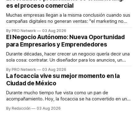
en tiempo real para ayudar a las personas a tomar mejores
es el proceso comercial
decisiones sobre su salud metabólica. Su propuesta busca
responder
Muchas empresas llegan a la misma conclusión cuando sus
campañas digitales no generan ventas: "el marketing no
funciona". Sin embargo, para Marcelo Gutiérrez, CEO de
By PRO Network
03 Aug 2026
INTERIUS, el problema suele estar en otro lugar. Durante
El Negocio Autónomo: Nueva Oportunidad
una entrevista para el podcast SER PRO, el especialista en
para Empresarios y Emprendedores
marketing digital explicó que
Durante décadas, hacer crecer un negocio quería decir una
sola cosa: contratar. Un diseñador para los anuncios, un
especialista en marketing para las campañas, un copywriter
By PRO Network
03 Aug 2026
para los textos, alguien que supiera de publicidad digital
La focaccia vive su mejor momento en la
para encontrar prospectos, un vendedor para atender
Ciudad de México
llamadas y mensajes, y —con suerte— una persona
Durante mucho tiempo fue vista como un pan de
acompañamiento. Hoy, la focaccia se ha convertido en uno
de los platillos favoritos de quienes buscan cocina
By Redacción
03 Aug 2026
artesanal, ingredientes de calidad y experiencias que
invitan a compartir alrededor de la mesa. Durante mucho
tiempo, hablar de cocina italiana era siempre de