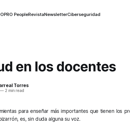
RO
PRO People
Revista
Newsletter
Ciberseguridad
ud en los docentes
larreal Torres
—
2 min read
mientas para enseñar más importantes que tienen los p
 pizarrón, es, sin duda alguna su voz.