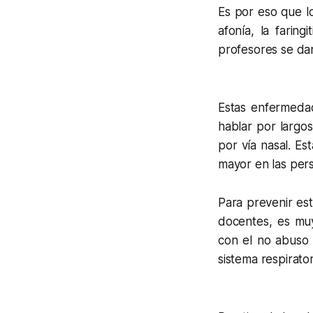
Es por eso que l
afonía, la faring
profesores se dan
Estas enfermedad
hablar por largos
por vía nasal. Es
mayor en las per
Para prevenir es
docentes, es muy
con el no abuso d
sistema respirato