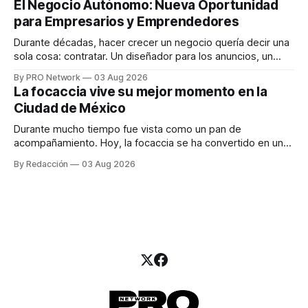
El Negocio Autónomo: Nueva Oportunidad
una entrevista para el podcast SER PRO, el especialista en
para Empresarios y Emprendedores
marketing digital explicó que
Durante décadas, hacer crecer un negocio quería decir una
sola cosa: contratar. Un diseñador para los anuncios, un
especialista en marketing para las campañas, un copywriter
By PRO Network
03 Aug 2026
para los textos, alguien que supiera de publicidad digital
La focaccia vive su mejor momento en la
para encontrar prospectos, un vendedor para atender
Ciudad de México
llamadas y mensajes, y —con suerte— una persona
Durante mucho tiempo fue vista como un pan de
acompañamiento. Hoy, la focaccia se ha convertido en uno
de los platillos favoritos de quienes buscan cocina
By Redacción
03 Aug 2026
artesanal, ingredientes de calidad y experiencias que
invitan a compartir alrededor de la mesa. Durante mucho
tiempo, hablar de cocina italiana era siempre de