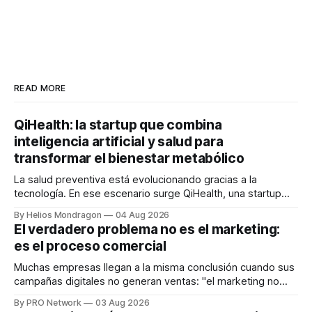
READ MORE
QiHealth: la startup que combina
inteligencia artificial y salud para
transformar el bienestar metabólico
La salud preventiva está evolucionando gracias a la
tecnología. En ese escenario surge QiHealth, una startup
que desarrolla un ecosistema digital capaz de integrar
By Helios Mondragon
04 Aug 2026
dispositivos inteligentes, inteligencia artificial y monitoreo
El verdadero problema no es el marketing:
en tiempo real para ayudar a las personas a tomar mejores
es el proceso comercial
decisiones sobre su salud metabólica. Su propuesta busca
responder
Muchas empresas llegan a la misma conclusión cuando sus
campañas digitales no generan ventas: "el marketing no
funciona". Sin embargo, para Marcelo Gutiérrez, CEO de
By PRO Network
03 Aug 2026
INTERIUS, el problema suele estar en otro lugar. Durante