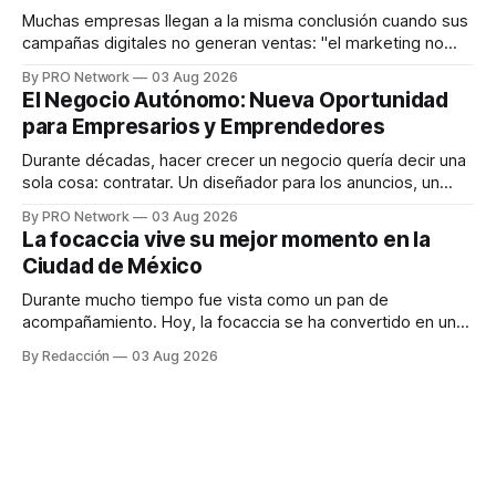
responder
Muchas empresas llegan a la misma conclusión cuando sus
campañas digitales no generan ventas: "el marketing no
funciona". Sin embargo, para Marcelo Gutiérrez, CEO de
By PRO Network
03 Aug 2026
INTERIUS, el problema suele estar en otro lugar. Durante
El Negocio Autónomo: Nueva Oportunidad
una entrevista para el podcast SER PRO, el especialista en
para Empresarios y Emprendedores
marketing digital explicó que
Durante décadas, hacer crecer un negocio quería decir una
sola cosa: contratar. Un diseñador para los anuncios, un
especialista en marketing para las campañas, un copywriter
By PRO Network
03 Aug 2026
para los textos, alguien que supiera de publicidad digital
La focaccia vive su mejor momento en la
para encontrar prospectos, un vendedor para atender
Ciudad de México
llamadas y mensajes, y —con suerte— una persona
Durante mucho tiempo fue vista como un pan de
acompañamiento. Hoy, la focaccia se ha convertido en uno
de los platillos favoritos de quienes buscan cocina
By Redacción
03 Aug 2026
artesanal, ingredientes de calidad y experiencias que
invitan a compartir alrededor de la mesa. Durante mucho
tiempo, hablar de cocina italiana era siempre de