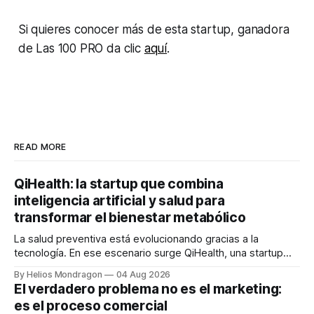
Si quieres conocer más de esta
startup
, ganadora
de Las 100 PRO da clic
aquí
.
READ MORE
QiHealth: la startup que combina
inteligencia artificial y salud para
transformar el bienestar metabólico
La salud preventiva está evolucionando gracias a la
tecnología. En ese escenario surge QiHealth, una startup
que desarrolla un ecosistema digital capaz de integrar
By Helios Mondragon
04 Aug 2026
dispositivos inteligentes, inteligencia artificial y monitoreo
El verdadero problema no es el marketing:
en tiempo real para ayudar a las personas a tomar mejores
es el proceso comercial
decisiones sobre su salud metabólica. Su propuesta busca