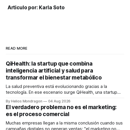
Articulo por: Karla Soto
READ MORE
QiHealth: la startup que combina
inteligencia artificial y salud para
transformar el bienestar metabólico
La salud preventiva está evolucionando gracias a la
tecnología. En ese escenario surge QiHealth, una startup
que desarrolla un ecosistema digital capaz de integrar
By Helios Mondragon
04 Aug 2026
dispositivos inteligentes, inteligencia artificial y monitoreo
El verdadero problema no es el marketing:
en tiempo real para ayudar a las personas a tomar mejores
es el proceso comercial
decisiones sobre su salud metabólica. Su propuesta busca
responder
Muchas empresas llegan a la misma conclusión cuando sus
campañas digitales no generan ventas: "el marketing no