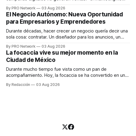
funciona". Sin embargo, para Marcelo Gutiérrez, CEO de
By PRO Network
03 Aug 2026
INTERIUS, el problema suele estar en otro lugar. Durante
El Negocio Autónomo: Nueva Oportunidad
una entrevista para el podcast SER PRO, el especialista en
para Empresarios y Emprendedores
marketing digital explicó que
Durante décadas, hacer crecer un negocio quería decir una
sola cosa: contratar. Un diseñador para los anuncios, un
especialista en marketing para las campañas, un copywriter
By PRO Network
03 Aug 2026
para los textos, alguien que supiera de publicidad digital
La focaccia vive su mejor momento en la
para encontrar prospectos, un vendedor para atender
Ciudad de México
llamadas y mensajes, y —con suerte— una persona
Durante mucho tiempo fue vista como un pan de
acompañamiento. Hoy, la focaccia se ha convertido en uno
de los platillos favoritos de quienes buscan cocina
By Redacción
03 Aug 2026
artesanal, ingredientes de calidad y experiencias que
invitan a compartir alrededor de la mesa. Durante mucho
tiempo, hablar de cocina italiana era siempre de