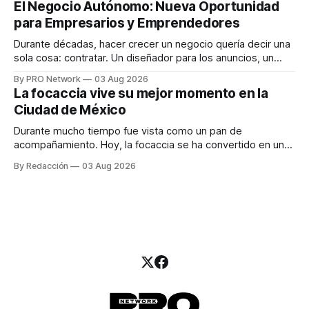
El Negocio Autónomo: Nueva Oportunidad
una entrevista para el podcast SER PRO, el especialista en
para Empresarios y Emprendedores
marketing digital explicó que
Durante décadas, hacer crecer un negocio quería decir una
sola cosa: contratar. Un diseñador para los anuncios, un
especialista en marketing para las campañas, un copywriter
By PRO Network
03 Aug 2026
para los textos, alguien que supiera de publicidad digital
La focaccia vive su mejor momento en la
para encontrar prospectos, un vendedor para atender
Ciudad de México
llamadas y mensajes, y —con suerte— una persona
Durante mucho tiempo fue vista como un pan de
acompañamiento. Hoy, la focaccia se ha convertido en uno
de los platillos favoritos de quienes buscan cocina
By Redacción
03 Aug 2026
artesanal, ingredientes de calidad y experiencias que
invitan a compartir alrededor de la mesa. Durante mucho
tiempo, hablar de cocina italiana era siempre de