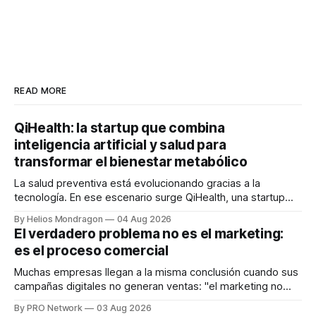
READ MORE
QiHealth: la startup que combina
inteligencia artificial y salud para
transformar el bienestar metabólico
La salud preventiva está evolucionando gracias a la
tecnología. En ese escenario surge QiHealth, una startup
que desarrolla un ecosistema digital capaz de integrar
By Helios Mondragon
04 Aug 2026
dispositivos inteligentes, inteligencia artificial y monitoreo
El verdadero problema no es el marketing:
en tiempo real para ayudar a las personas a tomar mejores
es el proceso comercial
decisiones sobre su salud metabólica. Su propuesta busca
responder
Muchas empresas llegan a la misma conclusión cuando sus
campañas digitales no generan ventas: "el marketing no
funciona". Sin embargo, para Marcelo Gutiérrez, CEO de
By PRO Network
03 Aug 2026
INTERIUS, el problema suele estar en otro lugar. Durante