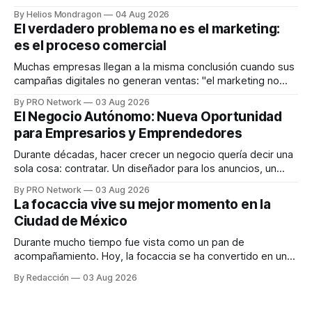
que desarrolla un ecosistema digital capaz de integrar
By Helios Mondragon
04 Aug 2026
dispositivos inteligentes, inteligencia artificial y monitoreo
El verdadero problema no es el marketing:
en tiempo real para ayudar a las personas a tomar mejores
es el proceso comercial
decisiones sobre su salud metabólica. Su propuesta busca
responder
Muchas empresas llegan a la misma conclusión cuando sus
campañas digitales no generan ventas: "el marketing no
funciona". Sin embargo, para Marcelo Gutiérrez, CEO de
By PRO Network
03 Aug 2026
INTERIUS, el problema suele estar en otro lugar. Durante
El Negocio Autónomo: Nueva Oportunidad
una entrevista para el podcast SER PRO, el especialista en
para Empresarios y Emprendedores
marketing digital explicó que
Durante décadas, hacer crecer un negocio quería decir una
sola cosa: contratar. Un diseñador para los anuncios, un
especialista en marketing para las campañas, un copywriter
By PRO Network
03 Aug 2026
para los textos, alguien que supiera de publicidad digital
La focaccia vive su mejor momento en la
para encontrar prospectos, un vendedor para atender
Ciudad de México
llamadas y mensajes, y —con suerte— una persona
Durante mucho tiempo fue vista como un pan de
acompañamiento. Hoy, la focaccia se ha convertido en uno
de los platillos favoritos de quienes buscan cocina
By Redacción
03 Aug 2026
artesanal, ingredientes de calidad y experiencias que
invitan a compartir alrededor de la mesa. Durante mucho
tiempo, hablar de cocina italiana era siempre de