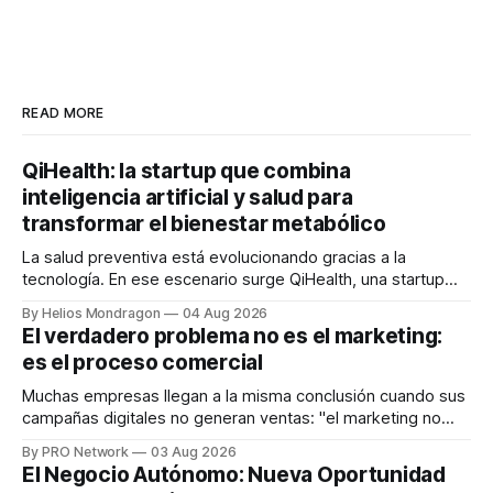
READ MORE
QiHealth: la startup que combina
inteligencia artificial y salud para
transformar el bienestar metabólico
La salud preventiva está evolucionando gracias a la
tecnología. En ese escenario surge QiHealth, una startup
que desarrolla un ecosistema digital capaz de integrar
By Helios Mondragon
04 Aug 2026
dispositivos inteligentes, inteligencia artificial y monitoreo
El verdadero problema no es el marketing:
en tiempo real para ayudar a las personas a tomar mejores
es el proceso comercial
decisiones sobre su salud metabólica. Su propuesta busca
responder
Muchas empresas llegan a la misma conclusión cuando sus
campañas digitales no generan ventas: "el marketing no
funciona". Sin embargo, para Marcelo Gutiérrez, CEO de
By PRO Network
03 Aug 2026
INTERIUS, el problema suele estar en otro lugar. Durante
El Negocio Autónomo: Nueva Oportunidad
una entrevista para el podcast SER PRO, el especialista en