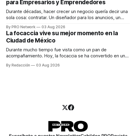
para Empresarios y Emprendedores
marketing digital explicó que
Durante décadas, hacer crecer un negocio quería decir una
sola cosa: contratar. Un diseñador para los anuncios, un
especialista en marketing para las campañas, un copywriter
By PRO Network
03 Aug 2026
para los textos, alguien que supiera de publicidad digital
La focaccia vive su mejor momento en la
para encontrar prospectos, un vendedor para atender
Ciudad de México
llamadas y mensajes, y —con suerte— una persona
Durante mucho tiempo fue vista como un pan de
acompañamiento. Hoy, la focaccia se ha convertido en uno
de los platillos favoritos de quienes buscan cocina
By Redacción
03 Aug 2026
artesanal, ingredientes de calidad y experiencias que
invitan a compartir alrededor de la mesa. Durante mucho
tiempo, hablar de cocina italiana era siempre de
Suscríbete a nuestro Newsletter
Cabildeo PRO
Revista