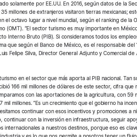
ado solamente por EE.UU. En 2016, según datos de la Sec
 35 millones de extranjeros visitaron tierras mexicanas; e
en el octavo lugar a nivel mundial, según el ranking de la 
mo (OMT). “El sector turismo es muy importante en Méxic
to Interno Bruto (PIB). Si consideramos todos los empleo
tima que según el Banco de México, es el responsable del
 Luis Felipe Silva, Director General Adjunto y Comercial de 
 turismo en el sector que más aporta al PIB nacional. Tan s
ibió 166 mil millones de dólares de este sector, cifra que 
paramos con las aportaciones de la agricultura, con 59 mil
7 mil millones. “Es un crecimiento que el gobierno ha incen
esitamos continuar con esos incentivos y promociones a niv
 continuar con la inversión en infraestructura, seguir ap
s internacionales a nuestros destinos, porque eso es clav
 industria y es lo que nos permite a nosotros tener un fluj