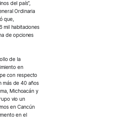
inos del país”,
eneral Ordinaria
ó que,
 mil habitaciones
gama de opciones
ollo de la
cimiento en
ipe con respecto
on más de 40 años
lima, Michoacán y
rupo vio un
llamos en Cancún
omento en el