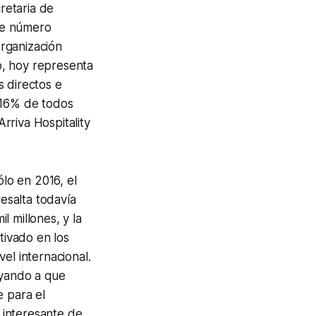
retaria de
ste número
Organización
o, hoy representa
s directos e
 16% de todos
Arriva Hospitality
ólo en 2016, el
resalta todavía
 millones, y la
tivado en los
el internacional.
oyando a que
e para el
o interesante de