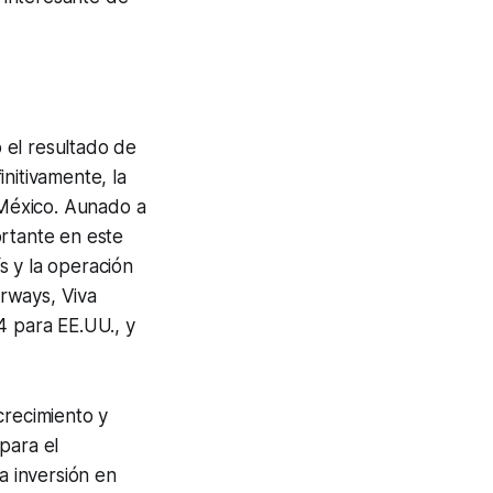
o el resultado de
nitivamente, la
México. Aunado a
ortante en este
ís y la operación
irways, Viva
4 para EE.UU., y
crecimiento y
para el
a inversión en