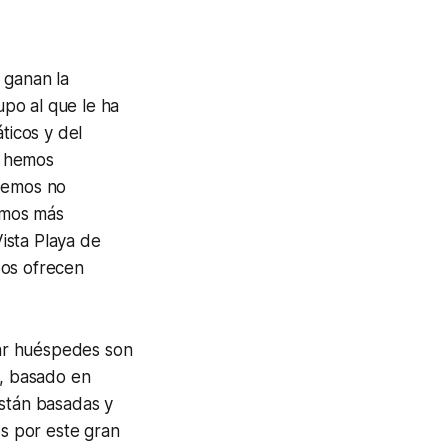
 ganan la
po al que le ha
ticos y del
, hemos
 Hemos no
emos más
ista Playa de
bos ofrecen
ar huéspedes son
o, basado en
están basadas y
s por este gran