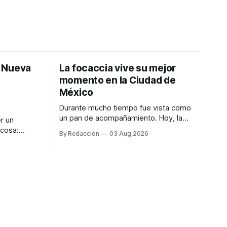
: Nueva
La focaccia vive su mejor
momento en la Ciudad de
México
Durante mucho tiempo fue vista como
un pan de acompañamiento. Hoy, la
r un
focaccia se ha convertido en uno de los
 cosa:
By Redacción
03 Aug 2026
platillos favoritos de quienes buscan
os
cocina artesanal, ingredientes de calidad
marketing
y experiencias que invitan a compartir
iter para
alrededor de la mesa. Durante mucho
a de
tiempo, hablar de cocina italiana era
ar
siempre de
a atender
n suerte—