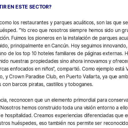
IR EN ESTE SECTOR?
omo los restaurantes y parques acuáticos, son las que se
huésped. “Yo creo que nosotros siempre hemos sido un gru
ción. Fuimos los pioneros en la instalación de parques acuá
uido, principalmente en Cancún. Hoy seguimos innovando
no de los top 10 hoteles familiares de páginas externas.
ido nuestras propiedades sino ahora innovamos y ofrec
rcas enfocados en niños”, compartió. Como ejemplo está V
lo, y Crown Paradise Club, en Puerto Vallarta, ya que am
 con barcos piratas, castillos y toboganes.
cia, reconocen que un elemento primordial para conserv
 “Nosotros hemos construido toda una visión entorno a ell
de hospitalidad. Creamos experiencias diferenciadas que 
tros huéspedes, eso también nos permite ser reconocido