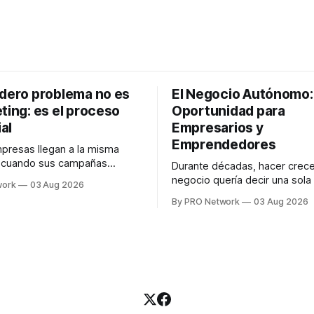
adero problema no es
El Negocio Autónomo
ting: es el proceso
Oportunidad para
al
Empresarios y
Emprendedores
resas llegan a la misma
n cuando sus campañas
Durante décadas, hacer crece
o generan ventas: "el
negocio quería decir una sola
work
03 Aug 2026
no funciona". Sin embargo,
contratar. Un diseñador para l
By PRO Network
03 Aug 2026
lo Gutiérrez, CEO de
anuncios, un especialista en 
el problema suele estar en
para las campañas, un copywr
los textos, alguien que supier
R PRO, el especialista en
publicidad digital para encontr
igital explicó que
prospectos, un vendedor par
llamadas y mensajes, y —co
una persona