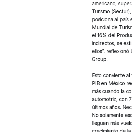
americano, super
Turismo (Sectur),
posiciona al país 
Mundial de Turis
el 16% del Produc
indirectos, se es
ellos”, reflexionó
Group.
Esto convierte al
PIB en México rec
más cuando la com
automotriz, con 7
últimos años. Nec
No solamente eso,
lleguen más vuelo
crecimiento de la