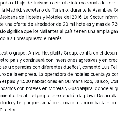
pulsa el flujo de turismo nacional e internacional a los dest
 la Madrid, secretario de Turismo, durante la Asamblea G
Mexicana de Hoteles y Moteles del 2016. La Sectur inform
te una oferta de alrededor de 20 mil hoteles y más de 736
Esto significa que los visitantes al país tienen una amplia 
do a su presupuesto e interés.
uestro grupo, Arriva Hospitality Group, confía en el desarr
estro país y continuará con inversiones agresivas y en cre
ias u operadas con diferentes dueños”, comentó Luis Fel
uturo de la empresa. La operadora de hoteles cuenta ya c
 el país y 1,500 habitaciones en Quintana Roo, Jalisco, Co
ancamos con hoteles en Morelia y Guadalajara, donde el g
imiento. De ahí, el grupo se extendió a la playa. Desarro
cluido y los parques acuáticos, una innovación hasta el m
Director.