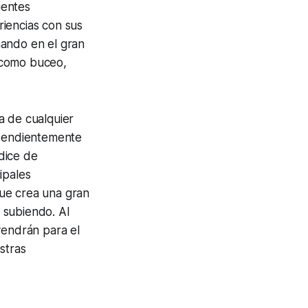
ientes
riencias con sus
nando en el gran
 como buceo,
ra de cualquier
ependientemente
dice de
ipales
que crea una gran
 subiendo. Al
vendrán para el
stras