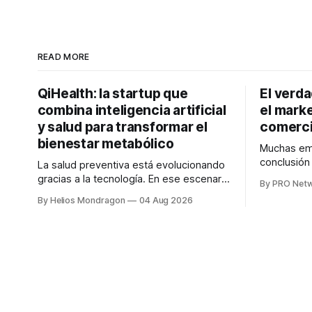
READ MORE
QiHealth: la startup que
El verd
combina inteligencia artificial
el marke
y salud para transformar el
comerci
bienestar metabólico
Muchas emp
conclusió
La salud preventiva está evolucionando
digitales n
gracias a la tecnología. En ese escenario
By PRO Net
marketing 
surge QiHealth, una startup que
By Helios Mondragon
04 Aug 2026
para Marce
desarrolla un ecosistema digital capaz
INTERIUS, 
de integrar dispositivos inteligentes,
otro lugar. Durante una entrevista para el
inteligencia artificial y monitoreo en
podcast SE
tiempo real para ayudar a las personas a
marketing d
tomar mejores decisiones sobre su
salud metabólica. Su propuesta busca
responder