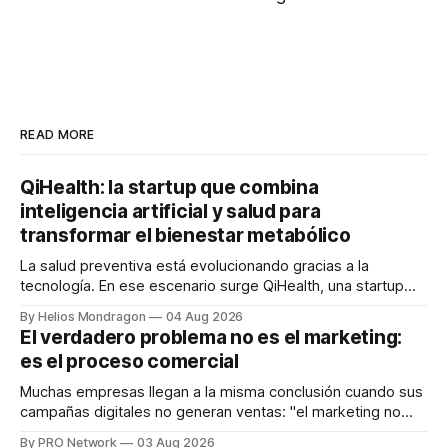
READ MORE
QiHealth: la startup que combina
inteligencia artificial y salud para
transformar el bienestar metabólico
La salud preventiva está evolucionando gracias a la
tecnología. En ese escenario surge QiHealth, una startup
que desarrolla un ecosistema digital capaz de integrar
By Helios Mondragon
04 Aug 2026
dispositivos inteligentes, inteligencia artificial y monitoreo
El verdadero problema no es el marketing:
en tiempo real para ayudar a las personas a tomar mejores
es el proceso comercial
decisiones sobre su salud metabólica. Su propuesta busca
responder
Muchas empresas llegan a la misma conclusión cuando sus
campañas digitales no generan ventas: "el marketing no
funciona". Sin embargo, para Marcelo Gutiérrez, CEO de
By PRO Network
03 Aug 2026