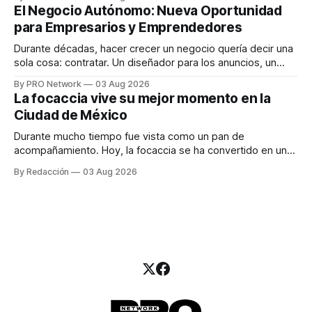
INTERIUS, el problema suele estar en otro lugar. Durante
El Negocio Autónomo: Nueva Oportunidad
una entrevista para el podcast SER PRO, el especialista en
para Empresarios y Emprendedores
marketing digital explicó que
Durante décadas, hacer crecer un negocio quería decir una
sola cosa: contratar. Un diseñador para los anuncios, un
especialista en marketing para las campañas, un copywriter
By PRO Network
03 Aug 2026
para los textos, alguien que supiera de publicidad digital
La focaccia vive su mejor momento en la
para encontrar prospectos, un vendedor para atender
Ciudad de México
llamadas y mensajes, y —con suerte— una persona
Durante mucho tiempo fue vista como un pan de
acompañamiento. Hoy, la focaccia se ha convertido en uno
de los platillos favoritos de quienes buscan cocina
By Redacción
03 Aug 2026
artesanal, ingredientes de calidad y experiencias que
invitan a compartir alrededor de la mesa. Durante mucho
tiempo, hablar de cocina italiana era siempre de