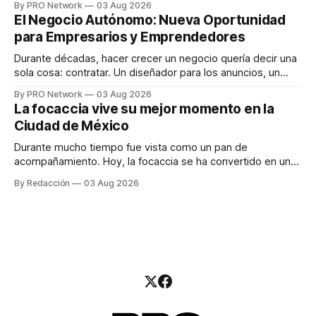
By PRO Network
03 Aug 2026
INTERIUS, el problema suele estar en otro lugar. Durante
El Negocio Autónomo: Nueva Oportunidad
una entrevista para el podcast SER PRO, el especialista en
para Empresarios y Emprendedores
marketing digital explicó que
Durante décadas, hacer crecer un negocio quería decir una
sola cosa: contratar. Un diseñador para los anuncios, un
especialista en marketing para las campañas, un copywriter
By PRO Network
03 Aug 2026
para los textos, alguien que supiera de publicidad digital
La focaccia vive su mejor momento en la
para encontrar prospectos, un vendedor para atender
Ciudad de México
llamadas y mensajes, y —con suerte— una persona
Durante mucho tiempo fue vista como un pan de
acompañamiento. Hoy, la focaccia se ha convertido en uno
de los platillos favoritos de quienes buscan cocina
By Redacción
03 Aug 2026
artesanal, ingredientes de calidad y experiencias que
invitan a compartir alrededor de la mesa. Durante mucho
tiempo, hablar de cocina italiana era siempre de