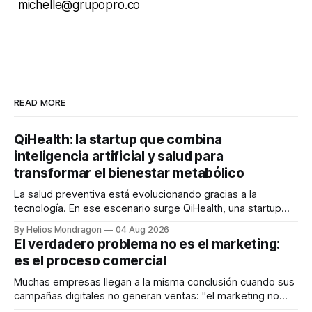
michelle@grupopro.co
READ MORE
QiHealth: la startup que combina
inteligencia artificial y salud para
transformar el bienestar metabólico
La salud preventiva está evolucionando gracias a la
tecnología. En ese escenario surge QiHealth, una startup
que desarrolla un ecosistema digital capaz de integrar
By Helios Mondragon
04 Aug 2026
dispositivos inteligentes, inteligencia artificial y monitoreo
El verdadero problema no es el marketing:
en tiempo real para ayudar a las personas a tomar mejores
es el proceso comercial
decisiones sobre su salud metabólica. Su propuesta busca
responder
Muchas empresas llegan a la misma conclusión cuando sus
campañas digitales no generan ventas: "el marketing no
funciona". Sin embargo, para Marcelo Gutiérrez, CEO de