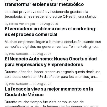
transformar el bienestar metabólico
La salud preventiva está evolucionando gracias a la
tecnología. En ese escenario surge QiHealth, una startup
que desarrolla un ecosistema digital capaz de integrar
By Helios Mondragon
04 Aug 2026
dispositivos inteligentes, inteligencia artificial y monitoreo
El verdadero problema no es el marketing:
en tiempo real para ayudar a las personas a tomar mejores
es el proceso comercial
decisiones sobre su salud metabólica. Su propuesta busca
responder
Muchas empresas llegan a la misma conclusión cuando sus
campañas digitales no generan ventas: "el marketing no
funciona". Sin embargo, para Marcelo Gutiérrez, CEO de
By PRO Network
03 Aug 2026
INTERIUS, el problema suele estar en otro lugar. Durante
El Negocio Autónomo: Nueva Oportunidad
una entrevista para el podcast SER PRO, el especialista en
para Empresarios y Emprendedores
marketing digital explicó que
Durante décadas, hacer crecer un negocio quería decir una
sola cosa: contratar. Un diseñador para los anuncios, un
especialista en marketing para las campañas, un copywriter
By PRO Network
03 Aug 2026
para los textos, alguien que supiera de publicidad digital
La focaccia vive su mejor momento en la
para encontrar prospectos, un vendedor para atender
Ciudad de México
llamadas y mensajes, y —con suerte— una persona
Durante mucho tiempo fue vista como un pan de
acompañamiento. Hoy, la focaccia se ha convertido en uno