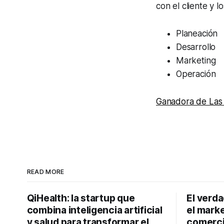
con el cliente y 
Planeación
Desarrollo
Marketing
Operación
Ganadora de Las
READ MORE
QiHealth: la startup que
El verd
combina inteligencia artificial
el marke
y salud para transformar el
comerci