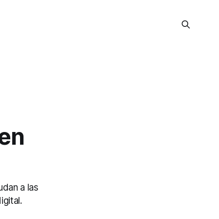
 en
dan a las
gital.