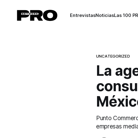
Entrevistas
Noticias
Las 100 P
UNCATEGORIZED
La age
consul
Méxic
Punto Commerce 
empresas median