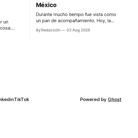
México
Durante mucho tiempo fue vista como
un pan de acompañamiento. Hoy, la
r un
focaccia se ha convertido en uno de los
 cosa:
By Redacción
03 Aug 2026
platillos favoritos de quienes buscan
os
cocina artesanal, ingredientes de calidad
marketing
y experiencias que invitan a compartir
iter para
alrededor de la mesa. Durante mucho
a de
tiempo, hablar de cocina italiana era
ar
siempre de
a atender
n suerte—
nkedin
TikTok
Powered by
Ghost