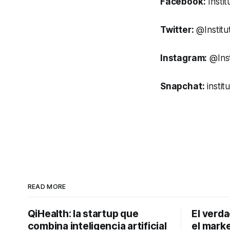
Facebook:
Instit
Twitter:
@Institu
Instagram:
@Inst
Snapchat:
instit
READ MORE
QiHealth: la startup que
El verd
combina inteligencia artificial
el marke