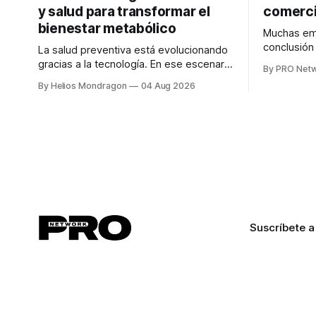
y salud para transformar el
comerci
bienestar metabólico
Muchas emp
conclusió
La salud preventiva está evolucionando
digitales n
gracias a la tecnología. En ese escenario
By PRO Net
marketing 
surge QiHealth, una startup que
By Helios Mondragon
04 Aug 2026
para Marce
desarrolla un ecosistema digital capaz
INTERIUS, 
de integrar dispositivos inteligentes,
otro lugar. Durante una entrevista para el
inteligencia artificial y monitoreo en
podcast SE
tiempo real para ayudar a las personas a
marketing d
tomar mejores decisiones sobre su
salud metabólica. Su propuesta busca
responder
Suscríbete a