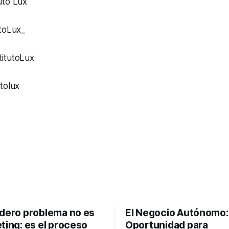
uto Lux
toLux_
itutoLux
utolux
adero problema no es
El Negocio Autónomo
ting: es el proceso
Oportunidad para