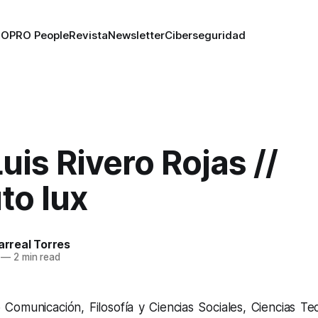
RO
PRO People
Revista
Newsletter
Ciberseguridad
uis Rivero Rojas //
uto lux
larreal Torres
—
2 min read
 Comunicación, Filosofía y Ciencias Sociales, Ciencias Te