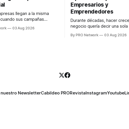
al
Empresarios y
Emprendedores
resas llegan a la misma
n cuando sus campañas
Durante décadas, hacer crece
o generan ventas: "el
negocio quería decir una sola
work
03 Aug 2026
no funciona". Sin embargo,
contratar. Un diseñador para l
By PRO Network
03 Aug 2026
lo Gutiérrez, CEO de
anuncios, un especialista en 
el problema suele estar en
para las campañas, un copywr
los textos, alguien que supier
R PRO, el especialista en
publicidad digital para encontr
igital explicó que
prospectos, un vendedor par
llamadas y mensajes, y —co
una persona
 nuestro Newsletter
Cabildeo PRO
Revista
Instagram
Youtube
Li