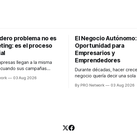
adero problema no es
El Negocio Autónomo
ting: es el proceso
Oportunidad para
al
Empresarios y
Emprendedores
resas llegan a la misma
n cuando sus campañas
Durante décadas, hacer crece
o generan ventas: "el
negocio quería decir una sola
work
03 Aug 2026
no funciona". Sin embargo,
contratar. Un diseñador para l
By PRO Network
03 Aug 2026
lo Gutiérrez, CEO de
anuncios, un especialista en 
el problema suele estar en
para las campañas, un copywr
los textos, alguien que supier
R PRO, el especialista en
publicidad digital para encontr
igital explicó que
prospectos, un vendedor par
llamadas y mensajes, y —co
una persona