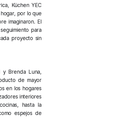
érica, Küchen YEC
 hogar, por lo que
e imaginaron. El
o seguimiento para
cada proyecto sin
d y Brenda Luna,
roducto de mayor
os en los hogares
zadores interiores
ocinas, hasta la
í como espejos de