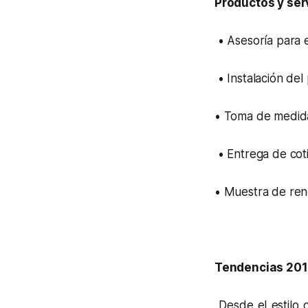
Productos y ser
• Asesoría para e
• Instalación del
• Toma de medid
• Entrega de coti
• Muestra de rend
Tendencias 20
Desde el estilo c