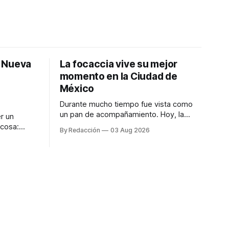
: Nueva
La focaccia vive su mejor
momento en la Ciudad de
México
Durante mucho tiempo fue vista como
un pan de acompañamiento. Hoy, la
r un
focaccia se ha convertido en uno de los
 cosa:
By Redacción
03 Aug 2026
platillos favoritos de quienes buscan
os
cocina artesanal, ingredientes de calidad
marketing
y experiencias que invitan a compartir
iter para
alrededor de la mesa. Durante mucho
a de
tiempo, hablar de cocina italiana era
ar
siempre de
a atender
n suerte—