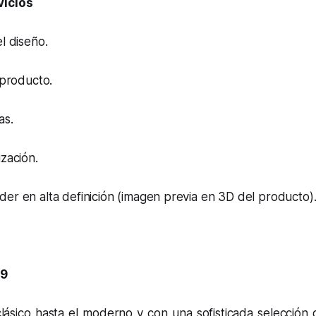
vicios
l diseño.
 producto.
as.
zación.
er en alta definición (imagen previa en 3D del producto)
19
lásico hasta el moderno y con una sofisticada selección d