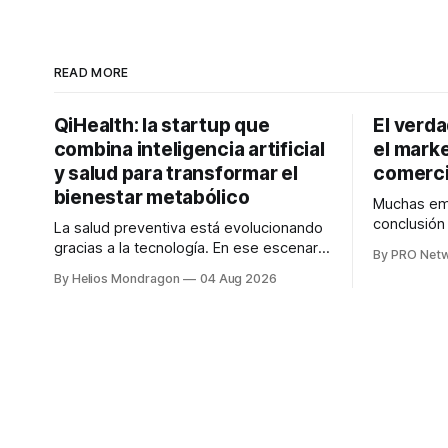
READ MORE
QiHealth: la startup que
El verd
combina inteligencia artificial
el marke
y salud para transformar el
comerci
bienestar metabólico
Muchas emp
conclusió
La salud preventiva está evolucionando
digitales n
gracias a la tecnología. En ese escenario
By PRO Net
marketing 
surge QiHealth, una startup que
By Helios Mondragon
04 Aug 2026
para Marce
desarrolla un ecosistema digital capaz
INTERIUS, 
de integrar dispositivos inteligentes,
otro lugar. Durante una entrevista para el
inteligencia artificial y monitoreo en
podcast SE
tiempo real para ayudar a las personas a
marketing d
tomar mejores decisiones sobre su
salud metabólica. Su propuesta busca
responder