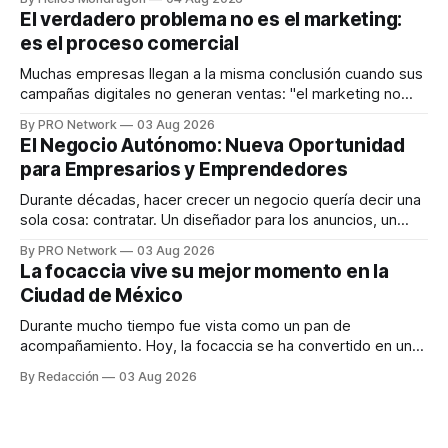
dispositivos inteligentes, inteligencia artificial y monitoreo
El verdadero problema no es el marketing:
en tiempo real para ayudar a las personas a tomar mejores
es el proceso comercial
decisiones sobre su salud metabólica. Su propuesta busca
responder
Muchas empresas llegan a la misma conclusión cuando sus
campañas digitales no generan ventas: "el marketing no
funciona". Sin embargo, para Marcelo Gutiérrez, CEO de
By PRO Network
03 Aug 2026
INTERIUS, el problema suele estar en otro lugar. Durante
El Negocio Autónomo: Nueva Oportunidad
una entrevista para el podcast SER PRO, el especialista en
para Empresarios y Emprendedores
marketing digital explicó que
Durante décadas, hacer crecer un negocio quería decir una
sola cosa: contratar. Un diseñador para los anuncios, un
especialista en marketing para las campañas, un copywriter
By PRO Network
03 Aug 2026
para los textos, alguien que supiera de publicidad digital
La focaccia vive su mejor momento en la
para encontrar prospectos, un vendedor para atender
Ciudad de México
llamadas y mensajes, y —con suerte— una persona
Durante mucho tiempo fue vista como un pan de
acompañamiento. Hoy, la focaccia se ha convertido en uno
de los platillos favoritos de quienes buscan cocina
By Redacción
03 Aug 2026
artesanal, ingredientes de calidad y experiencias que
invitan a compartir alrededor de la mesa. Durante mucho
tiempo, hablar de cocina italiana era siempre de