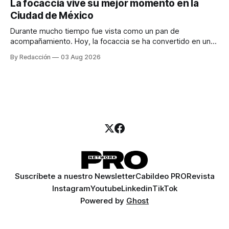
La focaccia vive su mejor momento en la
para encontrar prospectos, un vendedor para atender
Ciudad de México
llamadas y mensajes, y —con suerte— una persona
Durante mucho tiempo fue vista como un pan de
acompañamiento. Hoy, la focaccia se ha convertido en uno
de los platillos favoritos de quienes buscan cocina
By Redacción
03 Aug 2026
artesanal, ingredientes de calidad y experiencias que
invitan a compartir alrededor de la mesa. Durante mucho
tiempo, hablar de cocina italiana era siempre de
Suscríbete a nuestro Newsletter
Cabildeo PRO
Revista
Instagram
Youtube
Linkedin
TikTok
Powered by
Ghost