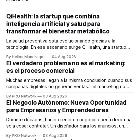
QiHealth: la startup que combina
inteligencia artificial y salud para
transformar el bienestar metabólico
La salud preventiva está evolucionando gracias a la
tecnología. En ese escenario surge QiHealth, una startup
que desarrolla un ecosistema digital capaz de integrar
By Helios Mondragon
04 Aug 2026
dispositivos inteligentes, inteligencia artificial y monitoreo
El verdadero problema no es el marketing:
en tiempo real para ayudar a las personas a tomar mejores
es el proceso comercial
decisiones sobre su salud metabólica. Su propuesta busca
responder
Muchas empresas llegan a la misma conclusión cuando sus
campañas digitales no generan ventas: "el marketing no
funciona". Sin embargo, para Marcelo Gutiérrez, CEO de
By PRO Network
03 Aug 2026
INTERIUS, el problema suele estar en otro lugar. Durante
El Negocio Autónomo: Nueva Oportunidad
una entrevista para el podcast SER PRO, el especialista en
para Empresarios y Emprendedores
marketing digital explicó que
Durante décadas, hacer crecer un negocio quería decir una
sola cosa: contratar. Un diseñador para los anuncios, un
especialista en marketing para las campañas, un copywriter
By PRO Network
03 Aug 2026
para los textos, alguien que supiera de publicidad digital