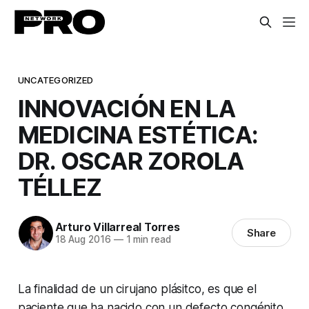
UNCATEGORIZED
INNOVACIÓN EN LA
MEDICINA ESTÉTICA:
DR. OSCAR ZOROLA
TÉLLEZ
Arturo Villarreal Torres
Share
18 Aug 2016
—
1 min read
La finalidad de un cirujano plásitco, es que el
paciente que ha nacido con un defecto congénito