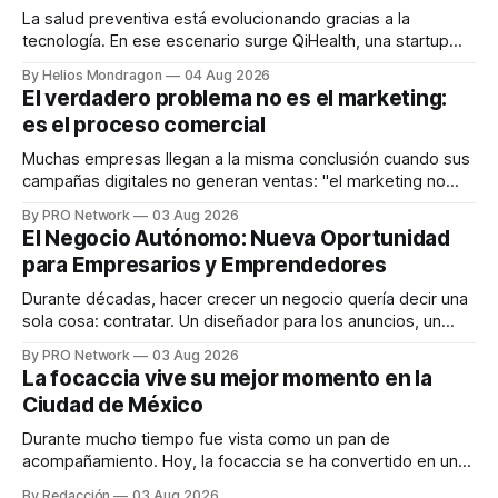
La salud preventiva está evolucionando gracias a la
tecnología. En ese escenario surge QiHealth, una startup
que desarrolla un ecosistema digital capaz de integrar
By Helios Mondragon
04 Aug 2026
dispositivos inteligentes, inteligencia artificial y monitoreo
El verdadero problema no es el marketing:
en tiempo real para ayudar a las personas a tomar mejores
es el proceso comercial
decisiones sobre su salud metabólica. Su propuesta busca
responder
Muchas empresas llegan a la misma conclusión cuando sus
campañas digitales no generan ventas: "el marketing no
funciona". Sin embargo, para Marcelo Gutiérrez, CEO de
By PRO Network
03 Aug 2026
INTERIUS, el problema suele estar en otro lugar. Durante
El Negocio Autónomo: Nueva Oportunidad
una entrevista para el podcast SER PRO, el especialista en
para Empresarios y Emprendedores
marketing digital explicó que
Durante décadas, hacer crecer un negocio quería decir una
sola cosa: contratar. Un diseñador para los anuncios, un
especialista en marketing para las campañas, un copywriter
By PRO Network
03 Aug 2026
para los textos, alguien que supiera de publicidad digital
La focaccia vive su mejor momento en la
para encontrar prospectos, un vendedor para atender
Ciudad de México
llamadas y mensajes, y —con suerte— una persona
Durante mucho tiempo fue vista como un pan de
acompañamiento. Hoy, la focaccia se ha convertido en uno
de los platillos favoritos de quienes buscan cocina
By Redacción
03 Aug 2026