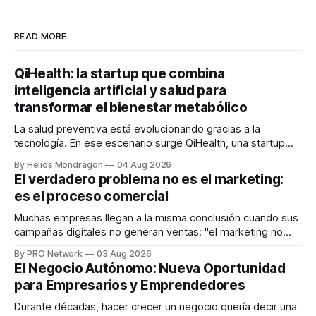
READ MORE
QiHealth: la startup que combina
inteligencia artificial y salud para
transformar el bienestar metabólico
La salud preventiva está evolucionando gracias a la
tecnología. En ese escenario surge QiHealth, una startup
que desarrolla un ecosistema digital capaz de integrar
By Helios Mondragon
04 Aug 2026
dispositivos inteligentes, inteligencia artificial y monitoreo
El verdadero problema no es el marketing:
en tiempo real para ayudar a las personas a tomar mejores
es el proceso comercial
decisiones sobre su salud metabólica. Su propuesta busca
responder
Muchas empresas llegan a la misma conclusión cuando sus
campañas digitales no generan ventas: "el marketing no
funciona". Sin embargo, para Marcelo Gutiérrez, CEO de
By PRO Network
03 Aug 2026
INTERIUS, el problema suele estar en otro lugar. Durante
El Negocio Autónomo: Nueva Oportunidad
una entrevista para el podcast SER PRO, el especialista en
para Empresarios y Emprendedores
marketing digital explicó que
Durante décadas, hacer crecer un negocio quería decir una