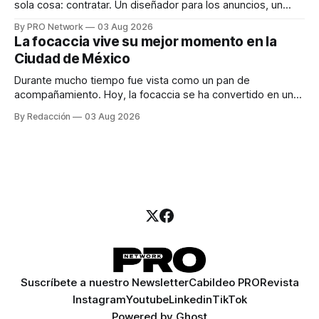
sola cosa: contratar. Un diseñador para los anuncios, un
especialista en marketing para las campañas, un copywriter
By PRO Network
03 Aug 2026
para los textos, alguien que supiera de publicidad digital
La focaccia vive su mejor momento en la
para encontrar prospectos, un vendedor para atender
Ciudad de México
llamadas y mensajes, y —con suerte— una persona
Durante mucho tiempo fue vista como un pan de
acompañamiento. Hoy, la focaccia se ha convertido en uno
de los platillos favoritos de quienes buscan cocina
By Redacción
03 Aug 2026
artesanal, ingredientes de calidad y experiencias que
invitan a compartir alrededor de la mesa. Durante mucho
tiempo, hablar de cocina italiana era siempre de
Suscríbete a nuestro Newsletter
Cabildeo PRO
Revista
Instagram
Youtube
Linkedin
TikTok
Powered by
Ghost