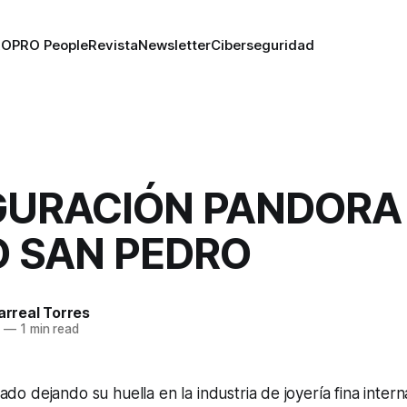
RO
PRO People
Revista
Newsletter
Ciberseguridad
GURACIÓN PANDORA
O SAN PEDRO
larreal Torres
6
—
1 min read
ado dejando su huella en la industria de joyería fina inter