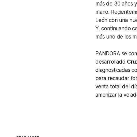
más de 30 años y 
mano. Recienteme
León con una nu
Y, continuando co
más uno de los má
PANDORA se compl
desarrollado
Cru
diagnosticadas co
para recaudar fon
venta total del d
amenizar la velad