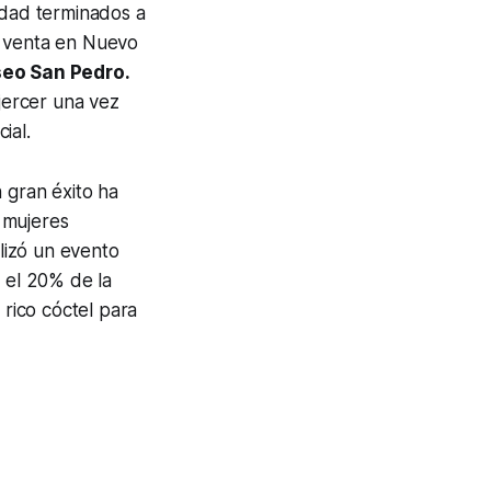
idad terminados a
e venta en Nuevo
eo San Pedro.
ejercer una vez
ial.
gran éxito ha
 mujeres
alizó un evento
r el 20% de la
 rico cóctel para