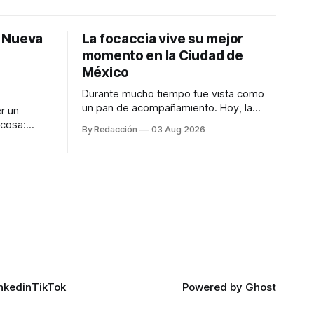
: Nueva
La focaccia vive su mejor
momento en la Ciudad de
México
Durante mucho tiempo fue vista como
un pan de acompañamiento. Hoy, la
r un
focaccia se ha convertido en uno de los
 cosa:
By Redacción
03 Aug 2026
platillos favoritos de quienes buscan
os
cocina artesanal, ingredientes de calidad
marketing
y experiencias que invitan a compartir
iter para
alrededor de la mesa. Durante mucho
a de
tiempo, hablar de cocina italiana era
ar
siempre de
a atender
n suerte—
nkedin
TikTok
Powered by
Ghost