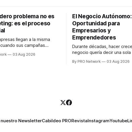
adero problema no es
El Negocio Autónomo
ting: es el proceso
Oportunidad para
al
Empresarios y
Emprendedores
resas llegan a la misma
n cuando sus campañas
Durante décadas, hacer crece
o generan ventas: "el
negocio quería decir una sola
work
03 Aug 2026
no funciona". Sin embargo,
contratar. Un diseñador para l
By PRO Network
03 Aug 2026
lo Gutiérrez, CEO de
anuncios, un especialista en 
el problema suele estar en
para las campañas, un copywr
los textos, alguien que supier
R PRO, el especialista en
publicidad digital para encontr
igital explicó que
prospectos, un vendedor par
llamadas y mensajes, y —co
una persona
 nuestro Newsletter
Cabildeo PRO
Revista
Instagram
Youtube
Li