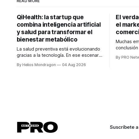
READ MORE
QiHealth: la startup que
El verd
combina inteligencia artificial
el marke
y salud para transformar el
comerci
bienestar metabólico
Muchas emp
conclusió
La salud preventiva está evolucionando
digitales n
gracias a la tecnología. En ese escenario
By PRO Net
marketing 
surge QiHealth, una startup que
By Helios Mondragon
04 Aug 2026
para Marce
desarrolla un ecosistema digital capaz
INTERIUS, 
de integrar dispositivos inteligentes,
otro lugar. Durante una entrevista para el
inteligencia artificial y monitoreo en
podcast SE
tiempo real para ayudar a las personas a
marketing d
tomar mejores decisiones sobre su
salud metabólica. Su propuesta busca
responder
Suscríbete a