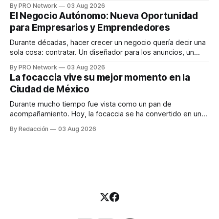
funciona". Sin embargo, para Marcelo Gutiérrez, CEO de
By PRO Network
03 Aug 2026
INTERIUS, el problema suele estar en otro lugar. Durante
El Negocio Autónomo: Nueva Oportunidad
una entrevista para el podcast SER PRO, el especialista en
para Empresarios y Emprendedores
marketing digital explicó que
Durante décadas, hacer crecer un negocio quería decir una
sola cosa: contratar. Un diseñador para los anuncios, un
especialista en marketing para las campañas, un copywriter
By PRO Network
03 Aug 2026
para los textos, alguien que supiera de publicidad digital
La focaccia vive su mejor momento en la
para encontrar prospectos, un vendedor para atender
Ciudad de México
llamadas y mensajes, y —con suerte— una persona
Durante mucho tiempo fue vista como un pan de
acompañamiento. Hoy, la focaccia se ha convertido en uno
de los platillos favoritos de quienes buscan cocina
By Redacción
03 Aug 2026
artesanal, ingredientes de calidad y experiencias que
invitan a compartir alrededor de la mesa. Durante mucho
tiempo, hablar de cocina italiana era siempre de