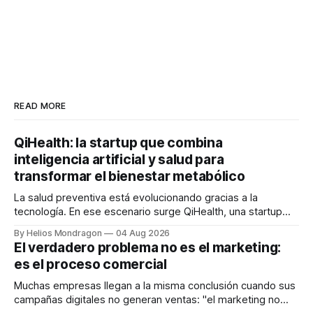
READ MORE
QiHealth: la startup que combina
inteligencia artificial y salud para
transformar el bienestar metabólico
La salud preventiva está evolucionando gracias a la
tecnología. En ese escenario surge QiHealth, una startup
que desarrolla un ecosistema digital capaz de integrar
By Helios Mondragon
04 Aug 2026
dispositivos inteligentes, inteligencia artificial y monitoreo
El verdadero problema no es el marketing:
en tiempo real para ayudar a las personas a tomar mejores
es el proceso comercial
decisiones sobre su salud metabólica. Su propuesta busca
responder
Muchas empresas llegan a la misma conclusión cuando sus
campañas digitales no generan ventas: "el marketing no