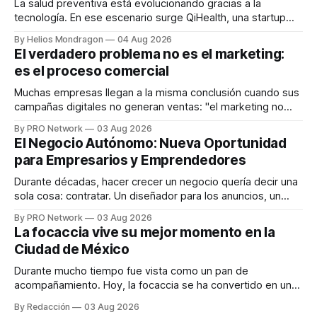
La salud preventiva está evolucionando gracias a la
tecnología. En ese escenario surge QiHealth, una startup
que desarrolla un ecosistema digital capaz de integrar
By Helios Mondragon
04 Aug 2026
dispositivos inteligentes, inteligencia artificial y monitoreo
El verdadero problema no es el marketing:
en tiempo real para ayudar a las personas a tomar mejores
es el proceso comercial
decisiones sobre su salud metabólica. Su propuesta busca
responder
Muchas empresas llegan a la misma conclusión cuando sus
campañas digitales no generan ventas: "el marketing no
funciona". Sin embargo, para Marcelo Gutiérrez, CEO de
By PRO Network
03 Aug 2026
INTERIUS, el problema suele estar en otro lugar. Durante
El Negocio Autónomo: Nueva Oportunidad
una entrevista para el podcast SER PRO, el especialista en
para Empresarios y Emprendedores
marketing digital explicó que
Durante décadas, hacer crecer un negocio quería decir una
sola cosa: contratar. Un diseñador para los anuncios, un
especialista en marketing para las campañas, un copywriter
By PRO Network
03 Aug 2026
para los textos, alguien que supiera de publicidad digital
La focaccia vive su mejor momento en la
para encontrar prospectos, un vendedor para atender
Ciudad de México
llamadas y mensajes, y —con suerte— una persona
Durante mucho tiempo fue vista como un pan de
acompañamiento. Hoy, la focaccia se ha convertido en uno
de los platillos favoritos de quienes buscan cocina
By Redacción
03 Aug 2026
artesanal, ingredientes de calidad y experiencias que