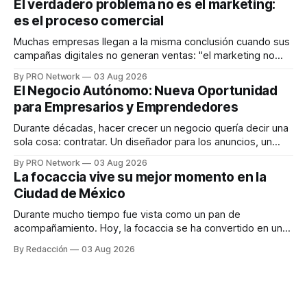
El verdadero problema no es el marketing:
en tiempo real para ayudar a las personas a tomar mejores
es el proceso comercial
decisiones sobre su salud metabólica. Su propuesta busca
responder
Muchas empresas llegan a la misma conclusión cuando sus
campañas digitales no generan ventas: "el marketing no
funciona". Sin embargo, para Marcelo Gutiérrez, CEO de
By PRO Network
03 Aug 2026
INTERIUS, el problema suele estar en otro lugar. Durante
El Negocio Autónomo: Nueva Oportunidad
una entrevista para el podcast SER PRO, el especialista en
para Empresarios y Emprendedores
marketing digital explicó que
Durante décadas, hacer crecer un negocio quería decir una
sola cosa: contratar. Un diseñador para los anuncios, un
especialista en marketing para las campañas, un copywriter
By PRO Network
03 Aug 2026
para los textos, alguien que supiera de publicidad digital
La focaccia vive su mejor momento en la
para encontrar prospectos, un vendedor para atender
Ciudad de México
llamadas y mensajes, y —con suerte— una persona
Durante mucho tiempo fue vista como un pan de
acompañamiento. Hoy, la focaccia se ha convertido en uno
de los platillos favoritos de quienes buscan cocina
By Redacción
03 Aug 2026
artesanal, ingredientes de calidad y experiencias que
invitan a compartir alrededor de la mesa. Durante mucho
tiempo, hablar de cocina italiana era siempre de