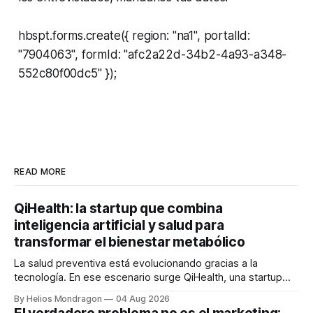
hbspt.forms.create({ region: "na1", portalId:
"7904063", formId: "afc2a22d-34b2-4a93-a348-
552c80f00dc5" });
READ MORE
QiHealth: la startup que combina
inteligencia artificial y salud para
transformar el bienestar metabólico
La salud preventiva está evolucionando gracias a la
tecnología. En ese escenario surge QiHealth, una startup
que desarrolla un ecosistema digital capaz de integrar
By Helios Mondragon
04 Aug 2026
dispositivos inteligentes, inteligencia artificial y monitoreo