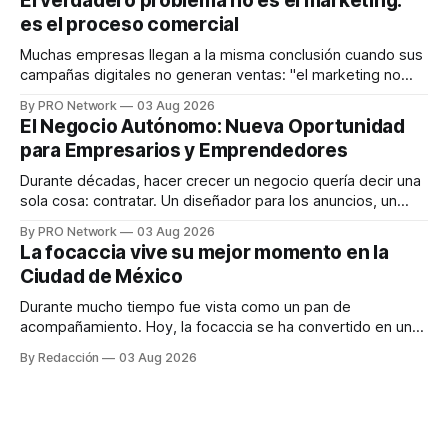
El verdadero problema no es el marketing:
en tiempo real para ayudar a las personas a tomar mejores
es el proceso comercial
decisiones sobre su salud metabólica. Su propuesta busca
responder
Muchas empresas llegan a la misma conclusión cuando sus
campañas digitales no generan ventas: "el marketing no
funciona". Sin embargo, para Marcelo Gutiérrez, CEO de
By PRO Network
03 Aug 2026
INTERIUS, el problema suele estar en otro lugar. Durante
El Negocio Autónomo: Nueva Oportunidad
una entrevista para el podcast SER PRO, el especialista en
para Empresarios y Emprendedores
marketing digital explicó que
Durante décadas, hacer crecer un negocio quería decir una
sola cosa: contratar. Un diseñador para los anuncios, un
especialista en marketing para las campañas, un copywriter
By PRO Network
03 Aug 2026
para los textos, alguien que supiera de publicidad digital
La focaccia vive su mejor momento en la
para encontrar prospectos, un vendedor para atender
Ciudad de México
llamadas y mensajes, y —con suerte— una persona
Durante mucho tiempo fue vista como un pan de
acompañamiento. Hoy, la focaccia se ha convertido en uno
de los platillos favoritos de quienes buscan cocina
By Redacción
03 Aug 2026
artesanal, ingredientes de calidad y experiencias que
invitan a compartir alrededor de la mesa. Durante mucho
tiempo, hablar de cocina italiana era siempre de