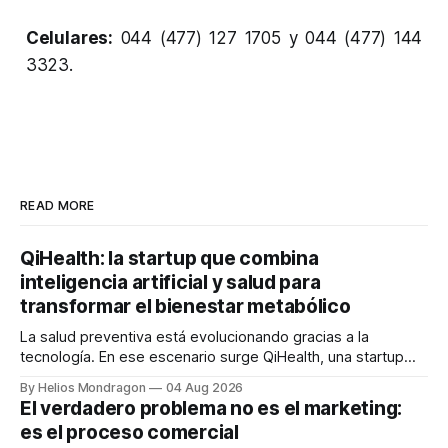
Celulares:
044 (477) 127 1705 y 044 (477) 144
3323.
READ MORE
QiHealth: la startup que combina
inteligencia artificial y salud para
transformar el bienestar metabólico
La salud preventiva está evolucionando gracias a la
tecnología. En ese escenario surge QiHealth, una startup
que desarrolla un ecosistema digital capaz de integrar
By Helios Mondragon
04 Aug 2026
dispositivos inteligentes, inteligencia artificial y monitoreo
El verdadero problema no es el marketing:
en tiempo real para ayudar a las personas a tomar mejores
es el proceso comercial
decisiones sobre su salud metabólica. Su propuesta busca