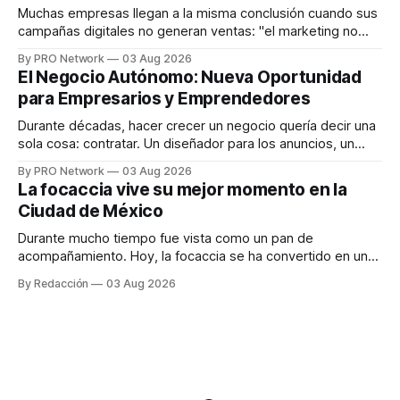
responder
Muchas empresas llegan a la misma conclusión cuando sus
campañas digitales no generan ventas: "el marketing no
funciona". Sin embargo, para Marcelo Gutiérrez, CEO de
By PRO Network
03 Aug 2026
INTERIUS, el problema suele estar en otro lugar. Durante
El Negocio Autónomo: Nueva Oportunidad
una entrevista para el podcast SER PRO, el especialista en
para Empresarios y Emprendedores
marketing digital explicó que
Durante décadas, hacer crecer un negocio quería decir una
sola cosa: contratar. Un diseñador para los anuncios, un
especialista en marketing para las campañas, un copywriter
By PRO Network
03 Aug 2026
para los textos, alguien que supiera de publicidad digital
La focaccia vive su mejor momento en la
para encontrar prospectos, un vendedor para atender
Ciudad de México
llamadas y mensajes, y —con suerte— una persona
Durante mucho tiempo fue vista como un pan de
acompañamiento. Hoy, la focaccia se ha convertido en uno
de los platillos favoritos de quienes buscan cocina
By Redacción
03 Aug 2026
artesanal, ingredientes de calidad y experiencias que
invitan a compartir alrededor de la mesa. Durante mucho
tiempo, hablar de cocina italiana era siempre de