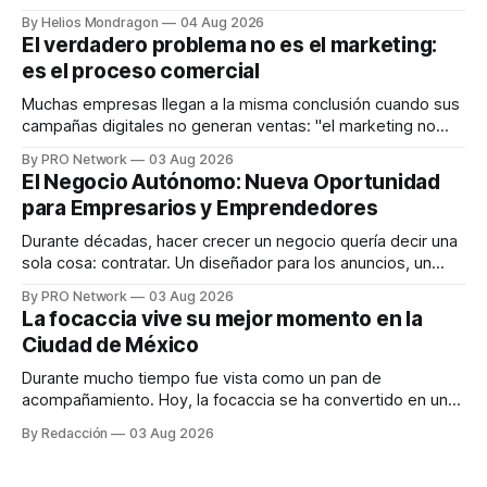
que desarrolla un ecosistema digital capaz de integrar
By Helios Mondragon
04 Aug 2026
dispositivos inteligentes, inteligencia artificial y monitoreo
El verdadero problema no es el marketing:
en tiempo real para ayudar a las personas a tomar mejores
es el proceso comercial
decisiones sobre su salud metabólica. Su propuesta busca
responder
Muchas empresas llegan a la misma conclusión cuando sus
campañas digitales no generan ventas: "el marketing no
funciona". Sin embargo, para Marcelo Gutiérrez, CEO de
By PRO Network
03 Aug 2026
INTERIUS, el problema suele estar en otro lugar. Durante
El Negocio Autónomo: Nueva Oportunidad
una entrevista para el podcast SER PRO, el especialista en
para Empresarios y Emprendedores
marketing digital explicó que
Durante décadas, hacer crecer un negocio quería decir una
sola cosa: contratar. Un diseñador para los anuncios, un
especialista en marketing para las campañas, un copywriter
By PRO Network
03 Aug 2026
para los textos, alguien que supiera de publicidad digital
La focaccia vive su mejor momento en la
para encontrar prospectos, un vendedor para atender
Ciudad de México
llamadas y mensajes, y —con suerte— una persona
Durante mucho tiempo fue vista como un pan de
acompañamiento. Hoy, la focaccia se ha convertido en uno
de los platillos favoritos de quienes buscan cocina
By Redacción
03 Aug 2026
artesanal, ingredientes de calidad y experiencias que
invitan a compartir alrededor de la mesa. Durante mucho
tiempo, hablar de cocina italiana era siempre de