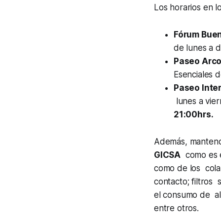
Los horarios en l
Fórum Buen
de lunes a 
Paseo Arc
Esenciales 
Paseo Inte
lunes a vie
21:00hrs.
Además, mantendr
GICSA
como es el
como de los colab
contacto; filtros 
el consumo de ali
entre otros.