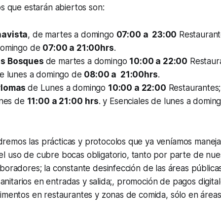
os que estarán abiertos son:
avista
, de martes a domingo
07:00 a 23:00
Restaurant
domingo de
07:00 a 21:00hrs
.
os Bosques
de martes a domingo
10:00 a 22:00
Restaura
de lunes a domingo de
08:00 a 21:00hrs
.
rlomas
de Lunes a domingo
10:00 a 22:00
Restaurantes; 
rnes de
11:00 a 21:00
hrs
. y Esenciales de lunes a domi
emos las prácticas y protocolos que ya veníamos mane
 uso de cubre bocas obligatorio, tanto por parte de nues
oradores; la constante desinfección de las áreas pública
sanitarios en entradas y salida;, promoción de pagos digital
mentos en restaurantes y zonas de comida, sólo en áreas a