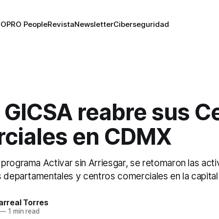
RO
PRO People
Revista
Newsletter
Ciberseguridad
 GICSA reabre sus C
ciales en CDMX
programa Activar sin Arriesgar, se retomaron las acti
 departamentales y centros comerciales en la capital 
larreal Torres
—
1 min read