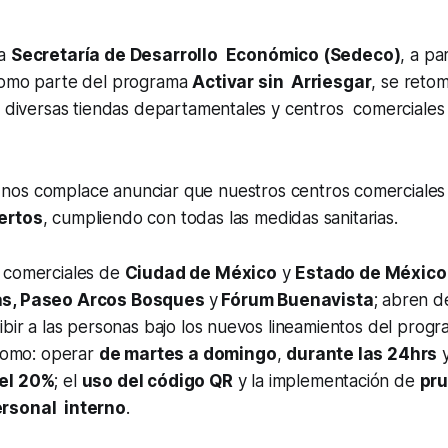
la
Secretaría de Desarrollo Económico (Sedeco)
, a pa
como parte del programa
Activar sin Arriesgar
, se reto
s diversas tiendas departamentales y centros comerciales e
nos complace anunciar que nuestros centros comerciale
ertos
, cumpliendo con todas las medidas sanitarias.
 comerciales de
Ciudad de México
y
Estado de México
as, Paseo Arcos Bosques
y
Fórum Buenavista
; abren d
bir a las personas bajo los nuevos lineamientos del progra
 como: operar
de martes a domingo
,
durante las 24hrs
y
el 20%
; el
uso del código QR
y la implementación de
pr
rsonal interno
.