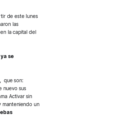
rtir de este lunes
maron las
n la capital del
s
ya se
, que son:
e nuevo sus
ma Activar sin
 manteniendo un
uebas