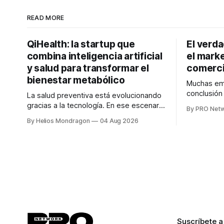
READ MORE
QiHealth: la startup que
El verd
combina inteligencia artificial
el marke
y salud para transformar el
comerci
bienestar metabólico
Muchas emp
conclusió
La salud preventiva está evolucionando
digitales n
gracias a la tecnología. En ese escenario
By PRO Net
marketing 
surge QiHealth, una startup que
By Helios Mondragon
04 Aug 2026
para Marce
desarrolla un ecosistema digital capaz
INTERIUS, 
de integrar dispositivos inteligentes,
otro lugar. Durante una entrevista para el
inteligencia artificial y monitoreo en
podcast SE
tiempo real para ayudar a las personas a
marketing d
tomar mejores decisiones sobre su
salud metabólica. Su propuesta busca
responder
Suscríbete a