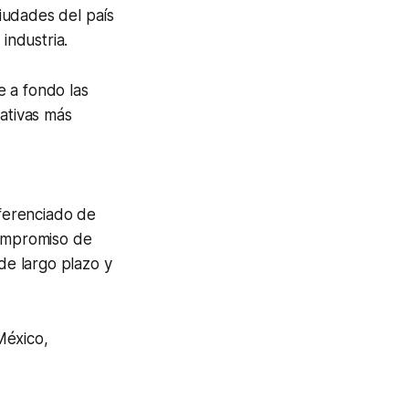
iudades del país
industria.
e a fondo las
nativas más
iferenciado de
compromiso de
de largo plazo y
México,