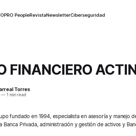
RO
PRO People
Revista
Newsletter
Ciberseguridad
 FINANCIERO ACTI
larreal Torres
—
1 min read
upo fundado en 1994, especialista en asesoría y manejo d
a Banca Privada, administración y gestión de activos y Ban