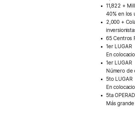
11,822 + Mil
40% en los 
2,000 + Col
inversionista
65 Centros F
1er LUGAR
En colocacio
1er LUGAR
Número de cl
5to LUGAR
En colocaci
5ta OPERA
Más grande