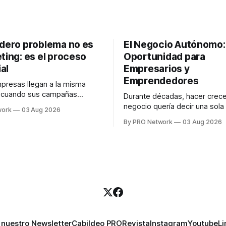
adero problema no es
El Negocio Autónomo
ting: es el proceso
Oportunidad para
al
Empresarios y
Emprendedores
resas llegan a la misma
n cuando sus campañas
Durante décadas, hacer crece
o generan ventas: "el
negocio quería decir una sola
work
03 Aug 2026
no funciona". Sin embargo,
contratar. Un diseñador para l
By PRO Network
03 Aug 2026
lo Gutiérrez, CEO de
anuncios, un especialista en 
el problema suele estar en
para las campañas, un copywr
los textos, alguien que supier
R PRO, el especialista en
publicidad digital para encontr
igital explicó que
prospectos, un vendedor par
llamadas y mensajes, y —co
una persona
 nuestro Newsletter
Cabildeo PRO
Revista
Instagram
Youtube
Li