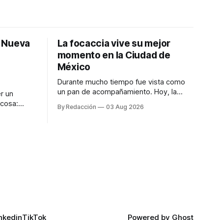
: Nueva
La focaccia vive su mejor
momento en la Ciudad de
México
Durante mucho tiempo fue vista como
un pan de acompañamiento. Hoy, la
r un
focaccia se ha convertido en uno de los
 cosa:
By Redacción
03 Aug 2026
platillos favoritos de quienes buscan
os
cocina artesanal, ingredientes de calidad
marketing
y experiencias que invitan a compartir
iter para
alrededor de la mesa. Durante mucho
a de
tiempo, hablar de cocina italiana era
ar
siempre de
a atender
n suerte—
nkedin
TikTok
Powered by
Ghost