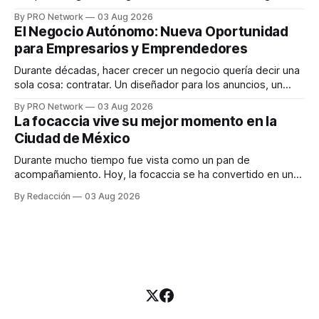
funciona". Sin embargo, para Marcelo Gutiérrez, CEO de
By PRO Network
03 Aug 2026
INTERIUS, el problema suele estar en otro lugar. Durante
El Negocio Autónomo: Nueva Oportunidad
una entrevista para el podcast SER PRO, el especialista en
para Empresarios y Emprendedores
marketing digital explicó que
Durante décadas, hacer crecer un negocio quería decir una
sola cosa: contratar. Un diseñador para los anuncios, un
especialista en marketing para las campañas, un copywriter
By PRO Network
03 Aug 2026
para los textos, alguien que supiera de publicidad digital
La focaccia vive su mejor momento en la
para encontrar prospectos, un vendedor para atender
Ciudad de México
llamadas y mensajes, y —con suerte— una persona
Durante mucho tiempo fue vista como un pan de
acompañamiento. Hoy, la focaccia se ha convertido en uno
de los platillos favoritos de quienes buscan cocina
By Redacción
03 Aug 2026
artesanal, ingredientes de calidad y experiencias que
invitan a compartir alrededor de la mesa. Durante mucho
tiempo, hablar de cocina italiana era siempre de