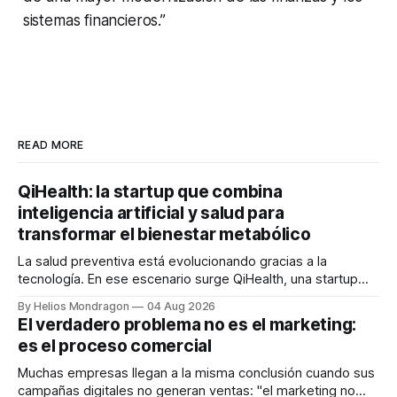
sistemas financieros.”
READ MORE
QiHealth: la startup que combina
inteligencia artificial y salud para
transformar el bienestar metabólico
La salud preventiva está evolucionando gracias a la
tecnología. En ese escenario surge QiHealth, una startup
que desarrolla un ecosistema digital capaz de integrar
By Helios Mondragon
04 Aug 2026
dispositivos inteligentes, inteligencia artificial y monitoreo
El verdadero problema no es el marketing:
en tiempo real para ayudar a las personas a tomar mejores
es el proceso comercial
decisiones sobre su salud metabólica. Su propuesta busca
responder
Muchas empresas llegan a la misma conclusión cuando sus
campañas digitales no generan ventas: "el marketing no