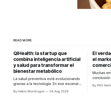
READ MORE
QiHealth: la startup que
El verd
combina inteligencia artificial
el marke
y salud para transformar el
comerci
bienestar metabólico
Muchas emp
conclusió
La salud preventiva está evolucionando
digitales n
gracias a la tecnología. En ese escenario
By PRO Net
marketing 
surge QiHealth, una startup que
By Helios Mondragon
04 Aug 2026
para Marce
desarrolla un ecosistema digital capaz
INTERIUS, 
de integrar dispositivos inteligentes,
otro lugar. Durante una entrevista para el
inteligencia artificial y monitoreo en
podcast SE
tiempo real para ayudar a las personas a