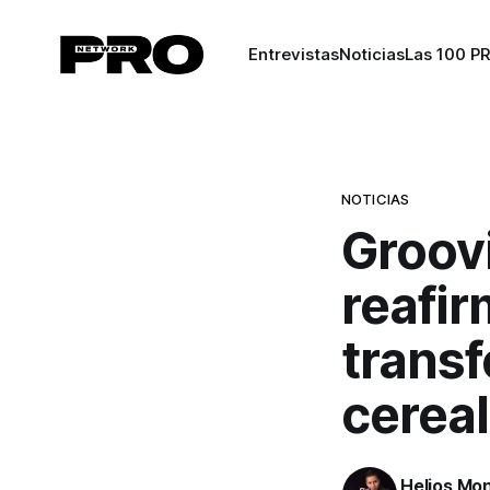
Entrevistas
Noticias
Las 100 P
NOTICIAS
Groov
reafir
transf
cerea
Helios Mo