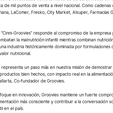
ca de mil puntos de venta a nivel nacional. Como cadenas
iana, LaComer, Fresko, City Market, Alsuper, Farmacias G
 “Cinni-Groovies” responde al compromiso de la empresa p
batan la malnutrición infantil mientras combinan nutrició
 una industria históricamente dominada por formulaciones c
alor nutricional.
o representa un paso más en nuestra misión de demostrar
roductos bien hechos, con impacto real en la alimentación 
llarta, Co-fundador de Groovies.
oque en innovación, Groovies mantiene un fuerte comprom
entación más consciente y contribuir a la conversación s
il en el país.