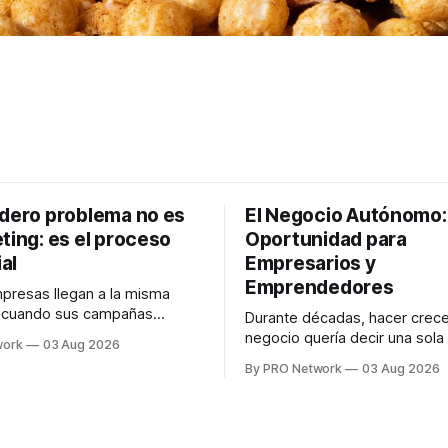
adero problema no es
El Negocio Autónomo
ting: es el proceso
Oportunidad para
al
Empresarios y
Emprendedores
resas llegan a la misma
n cuando sus campañas
Durante décadas, hacer crece
o generan ventas: "el
negocio quería decir una sola
work
03 Aug 2026
no funciona". Sin embargo,
contratar. Un diseñador para l
By PRO Network
03 Aug 2026
lo Gutiérrez, CEO de
anuncios, un especialista en 
el problema suele estar en
para las campañas, un copywr
los textos, alguien que supier
R PRO, el especialista en
publicidad digital para encontr