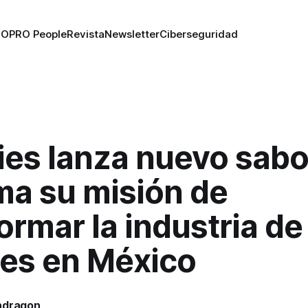
RO
PRO People
Revista
Newsletter
Ciberseguridad
ies lanza nuevo sabo
ma su misión de
ormar la industria de
les en México
ndragon