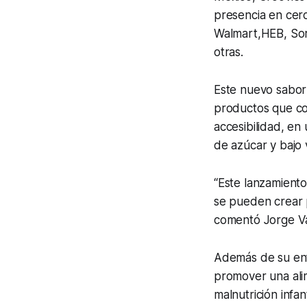
presencia en cer
Walmart,HEB, Sor
otras.
Este nuevo sabor
productos que com
accesibilidad, en
de azúcar y bajo v
“Este lanzamient
se pueden crear p
comentó Jorge Va
Además de su enf
promover una alim
malnutrición infant