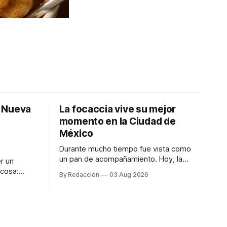
: Nueva
La focaccia vive su mejor
momento en la Ciudad de
México
Durante mucho tiempo fue vista como
un pan de acompañamiento. Hoy, la
r un
focaccia se ha convertido en uno de los
 cosa:
By Redacción
03 Aug 2026
platillos favoritos de quienes buscan
os
cocina artesanal, ingredientes de calidad
marketing
y experiencias que invitan a compartir
iter para
alrededor de la mesa. Durante mucho
a de
tiempo, hablar de cocina italiana era
ar