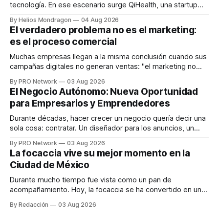
tecnología. En ese escenario surge QiHealth, una startup
que desarrolla un ecosistema digital capaz de integrar
By Helios Mondragon
04 Aug 2026
dispositivos inteligentes, inteligencia artificial y monitoreo
El verdadero problema no es el marketing:
en tiempo real para ayudar a las personas a tomar mejores
es el proceso comercial
decisiones sobre su salud metabólica. Su propuesta busca
responder
Muchas empresas llegan a la misma conclusión cuando sus
campañas digitales no generan ventas: "el marketing no
funciona". Sin embargo, para Marcelo Gutiérrez, CEO de
By PRO Network
03 Aug 2026
INTERIUS, el problema suele estar en otro lugar. Durante
El Negocio Autónomo: Nueva Oportunidad
una entrevista para el podcast SER PRO, el especialista en
para Empresarios y Emprendedores
marketing digital explicó que
Durante décadas, hacer crecer un negocio quería decir una
sola cosa: contratar. Un diseñador para los anuncios, un
especialista en marketing para las campañas, un copywriter
By PRO Network
03 Aug 2026
para los textos, alguien que supiera de publicidad digital
La focaccia vive su mejor momento en la
para encontrar prospectos, un vendedor para atender
Ciudad de México
llamadas y mensajes, y —con suerte— una persona
Durante mucho tiempo fue vista como un pan de
acompañamiento. Hoy, la focaccia se ha convertido en uno
de los platillos favoritos de quienes buscan cocina
By Redacción
03 Aug 2026
artesanal, ingredientes de calidad y experiencias que
invitan a compartir alrededor de la mesa. Durante mucho