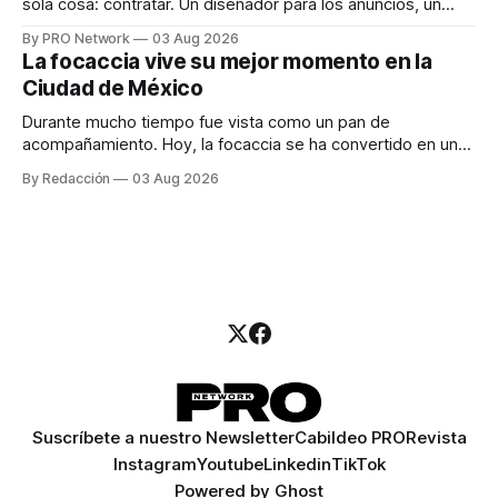
sola cosa: contratar. Un diseñador para los anuncios, un
especialista en marketing para las campañas, un copywriter
By PRO Network
03 Aug 2026
para los textos, alguien que supiera de publicidad digital
La focaccia vive su mejor momento en la
para encontrar prospectos, un vendedor para atender
Ciudad de México
llamadas y mensajes, y —con suerte— una persona
Durante mucho tiempo fue vista como un pan de
acompañamiento. Hoy, la focaccia se ha convertido en uno
de los platillos favoritos de quienes buscan cocina
By Redacción
03 Aug 2026
artesanal, ingredientes de calidad y experiencias que
invitan a compartir alrededor de la mesa. Durante mucho
tiempo, hablar de cocina italiana era siempre de
Suscríbete a nuestro Newsletter
Cabildeo PRO
Revista
Instagram
Youtube
Linkedin
TikTok
Powered by
Ghost