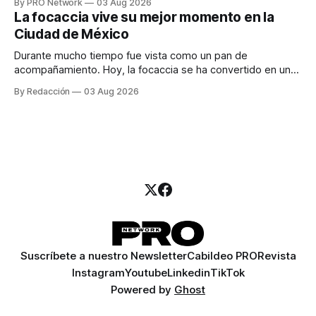
By PRO Network
03 Aug 2026
para los textos, alguien que supiera de publicidad digital
La focaccia vive su mejor momento en la
para encontrar prospectos, un vendedor para atender
Ciudad de México
llamadas y mensajes, y —con suerte— una persona
Durante mucho tiempo fue vista como un pan de
acompañamiento. Hoy, la focaccia se ha convertido en uno
de los platillos favoritos de quienes buscan cocina
By Redacción
03 Aug 2026
artesanal, ingredientes de calidad y experiencias que
invitan a compartir alrededor de la mesa. Durante mucho
tiempo, hablar de cocina italiana era siempre de
Suscríbete a nuestro Newsletter
Cabildeo PRO
Revista
Instagram
Youtube
Linkedin
TikTok
Powered by
Ghost