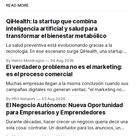
READ MORE
QiHealth: la startup que combina
inteligencia artificial y salud para
transformar el bienestar metabólico
La salud preventiva está evolucionando gracias a la
tecnología. En ese escenario surge QiHealth, una startup
que desarrolla un ecosistema digital capaz de integrar
By Helios Mondragon
04 Aug 2026
dispositivos inteligentes, inteligencia artificial y monitoreo
El verdadero problema no es el marketing:
en tiempo real para ayudar a las personas a tomar mejores
es el proceso comercial
decisiones sobre su salud metabólica. Su propuesta busca
responder
Muchas empresas llegan a la misma conclusión cuando sus
campañas digitales no generan ventas: "el marketing no
funciona". Sin embargo, para Marcelo Gutiérrez, CEO de
By PRO Network
03 Aug 2026
INTERIUS, el problema suele estar en otro lugar. Durante
El Negocio Autónomo: Nueva Oportunidad
una entrevista para el podcast SER PRO, el especialista en
para Empresarios y Emprendedores
marketing digital explicó que
Durante décadas, hacer crecer un negocio quería decir una
sola cosa: contratar. Un diseñador para los anuncios, un
especialista en marketing para las campañas, un copywriter