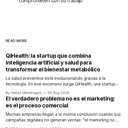
comprometen con su trabajo
READ MORE
QiHealth: la startup que combina
inteligencia artificial y salud para
transformar el bienestar metabólico
La salud preventiva está evolucionando gracias a la
tecnología. En ese escenario surge QiHealth, una startup
que desarrolla un ecosistema digital capaz de integrar
By Helios Mondragon
04 Aug 2026
dispositivos inteligentes, inteligencia artificial y monitoreo
El verdadero problema no es el marketing:
en tiempo real para ayudar a las personas a tomar mejores
es el proceso comercial
decisiones sobre su salud metabólica. Su propuesta busca
responder
Muchas empresas llegan a la misma conclusión cuando sus
campañas digitales no generan ventas: "el marketing no
funciona". Sin embargo, para Marcelo Gutiérrez, CEO de