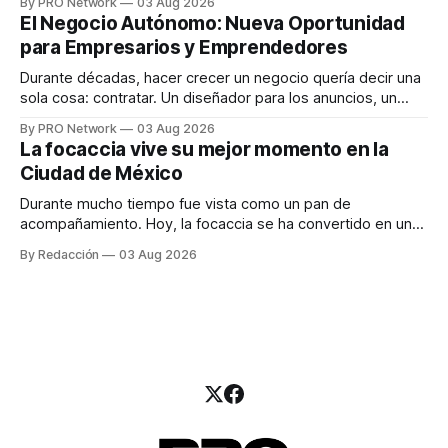
By PRO Network
03 Aug 2026
INTERIUS, el problema suele estar en otro lugar. Durante
El Negocio Autónomo: Nueva Oportunidad
una entrevista para el podcast SER PRO, el especialista en
para Empresarios y Emprendedores
marketing digital explicó que
Durante décadas, hacer crecer un negocio quería decir una
sola cosa: contratar. Un diseñador para los anuncios, un
especialista en marketing para las campañas, un copywriter
By PRO Network
03 Aug 2026
para los textos, alguien que supiera de publicidad digital
La focaccia vive su mejor momento en la
para encontrar prospectos, un vendedor para atender
Ciudad de México
llamadas y mensajes, y —con suerte— una persona
Durante mucho tiempo fue vista como un pan de
acompañamiento. Hoy, la focaccia se ha convertido en uno
de los platillos favoritos de quienes buscan cocina
By Redacción
03 Aug 2026
artesanal, ingredientes de calidad y experiencias que
invitan a compartir alrededor de la mesa. Durante mucho
tiempo, hablar de cocina italiana era siempre de