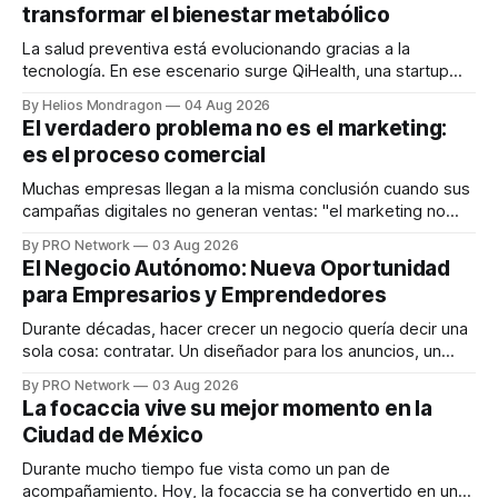
transformar el bienestar metabólico
La salud preventiva está evolucionando gracias a la
tecnología. En ese escenario surge QiHealth, una startup
que desarrolla un ecosistema digital capaz de integrar
By Helios Mondragon
04 Aug 2026
dispositivos inteligentes, inteligencia artificial y monitoreo
El verdadero problema no es el marketing:
en tiempo real para ayudar a las personas a tomar mejores
es el proceso comercial
decisiones sobre su salud metabólica. Su propuesta busca
responder
Muchas empresas llegan a la misma conclusión cuando sus
campañas digitales no generan ventas: "el marketing no
funciona". Sin embargo, para Marcelo Gutiérrez, CEO de
By PRO Network
03 Aug 2026
INTERIUS, el problema suele estar en otro lugar. Durante
El Negocio Autónomo: Nueva Oportunidad
una entrevista para el podcast SER PRO, el especialista en
para Empresarios y Emprendedores
marketing digital explicó que
Durante décadas, hacer crecer un negocio quería decir una
sola cosa: contratar. Un diseñador para los anuncios, un
especialista en marketing para las campañas, un copywriter
By PRO Network
03 Aug 2026
para los textos, alguien que supiera de publicidad digital
La focaccia vive su mejor momento en la
para encontrar prospectos, un vendedor para atender
Ciudad de México
llamadas y mensajes, y —con suerte— una persona
Durante mucho tiempo fue vista como un pan de
acompañamiento. Hoy, la focaccia se ha convertido en uno